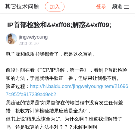
其它技术问题
登录
频道
加入
帖子详情
社区
其它技术问题
IP首部检验和&#xff08;解惑&#xff09;
jingweiyoung
2013-01-30
电子版和纸质书我都看了，都是这么写的。
前段时间在看《TCP/IP详解，第一卷》，看到IP首部检验
和的方法，于是就动手验证一番，但结果让我很不解。
http://hi.baidu.com/jingweiyoung/item/21696
验证过程：
7c955fa917289ad9eb2
我验证的结果是“如果首部在传输过程中没有发生任何差
错，接收方计算检验结果应该是全为0”，
但书上说“结果应该全为1”。为什么啊？难道我理解错了
吗，还是我算的方法不对？？？求解啊啊啊