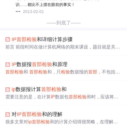
识……都比不上摆在眼前的事实！
2013-02-01
——到底了——
IP
首部
检验
和详细计算步骤
前言 前段时间在做计算机网络的期末课设，题目就是关于
I
P
首部
检验
和的计算程序实现，要实现这个程序的首要步
骤就是要明白计算原理。可是我翻来找去，发现课本上对
IP
数据报
首部
检验
和原理
这部分的描述十分的.......干净利索。
IP
首部
的
检验
和不采
用复杂的CRC
检验
码而采用下面的简单计算方法： 在发送
首部
检验
和
首部
检验
和，只
检验
数据报的
首部
，不包括数
方，先把
IP
数据报
首部
划分为许多16位字的序列，并把
检
据部分。 在发送方，先把
IP
数据报
首部
划分为许多16位字
验
和字段置零。用反码算术运算把所有16位字相加后，将
的序列，并把
检验
和字段置为0，用反码算术运算把所有16
得到的和的反码写入
检验
和字段。 接收方收到数据报后，
ip
数据报计算
首部
检验
和
位字相加，将得到的和的反码写入
检验
和字段。 接收方收
将
首部
的所有16位字再使用反码算术运算相加一次。将得
到数据后，将
首部
所有的16位字使用反码算术运算相加一
需要注意的是，在计算
IP
数据包
首部
检验
和时，应该将源
到的和取反码，即得出
次，将得到的和取反码，即得出接收方
检验
和的计算结
地址和目的地址转换成网络字节序，即大端序。网络字节
果。若
首部
未发生任何变化，该结果为0，于是就保留这个
序是一种规范化的字节序，用于在网络中传输数据，它的
数据报。否则就认为出错，并将此数据报丢弃。 示例： W
对
IP
首部
检验
和的理解
顺序与我们平时使用的主机字节序是不同的。当我们在使
ireshark抓包，图中蓝色的为
ip
数据报
首部
信息。 45 00 00 3
用互联网进行数据传输时，数据可能会被篡改或者损坏。
很多文章对
ip
首部
检验
和的计算介绍得很简略，在理解上
c 4：版本
为了保证数据传输的可靠性和完整性，计算
IP
数据包
首部