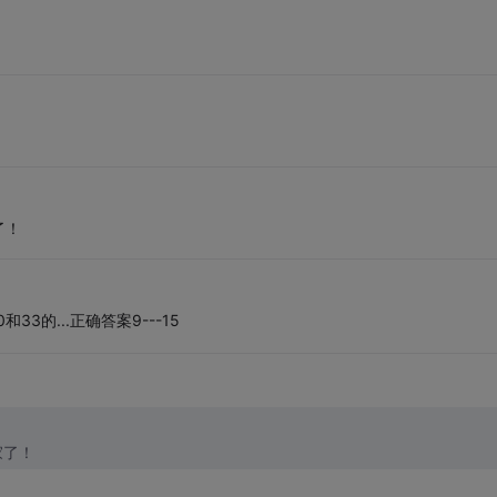
，
了！
和33的...正确答案9---15
家了！