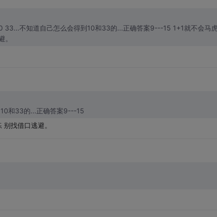
10 33...不知道自己怎么会得到10和33的...正确答案9---15 1+1就不会马
避。
和33的...正确答案9---15
练 别找借口逃避。