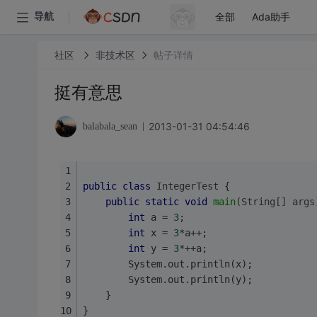
全部
Ada助手
导航
社区
非技术区
帖子详情
挺有意思
2013-01-31 04:54:46
balabala_sean
public
class
IntegerTest
{
public
static
void
main
(String[] args
int
 a = 
3
;
int
 x = 
3
*a++;
int
 y = 
3
*++a;
		System.out.println(x);
		System.out.println(y);
	}
}