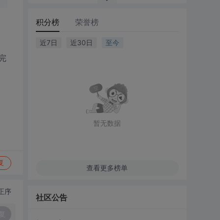
积分榜
荣誉榜
近7日
近30日
至今
完
暂无数据
复
查看更多榜单
正序
社区公告
复