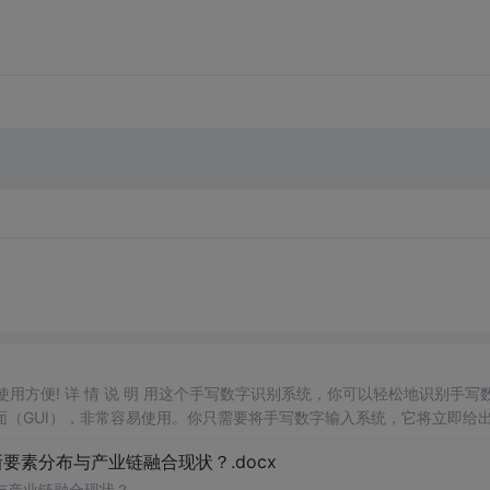
，使用方便! 详 情 说 明 用这个手写数字识别系统，你可以轻松地识别手写
（GUI），非常容易使用。你只需要将手写数字输入系统，它将立即给
、工作还是日常生活，都能为你提供快速和准确的识别服务。它是一个非
素分布与产业链融合现状？.docx
与产业链融合现状？