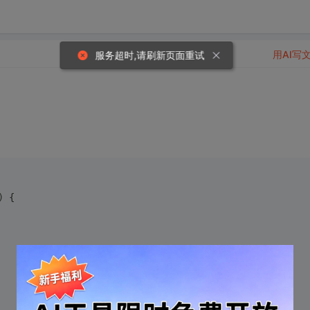
用AI写
服务超时,请刷新页面重试
)
{