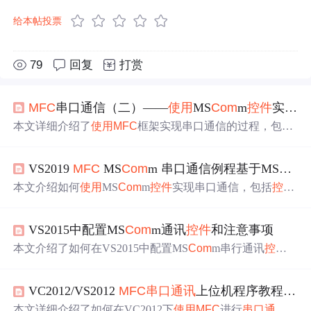
给本帖投票
79
回复
打赏
MFC
串口通信（二）——
使用
MS
Com
m
控件
实现串口通信
本文详细介绍了
使用
MFC
框架实现串口通信的过程，包括
界面初始化、串口参数设置、数据收发及事件处理。特别
关注了串口参数初始化、数据转换与显示、串口开闭操
VS2019
MFC
MS
Com
m 串口通信例程基于MS
Com
作，并提供了自动扫描串口的实现方法。
本文介绍如何
使用
MS
Com
m
控件
实现串口通信，包括
控件
的基本属性配置、事件处理及实例演示。通过虚拟串口工
具进行测试验证。
VS2015中配置MS
Com
m通讯
控件
和注意事项
本文介绍了如何在VS2015中配置MS
Com
m串行通讯
控件
，尽管微软在VS2010以上版本弃用该
控件
。文章详细阐述
了MS
Com
m的事件驱动通信和检测属性功能，并提供了在
VC2012/VS2012
MFC
串口通讯
上位机程序教程笔记
VS2015中注册和
使用
MS
Com
m
控件
的步骤，同时强调了
版本不兼容的注意事项。
本文详细介绍了如何在VC2012下
使用
MFC
进行
串口通讯