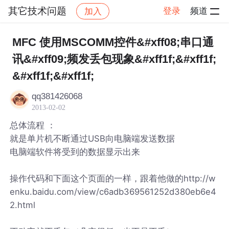
其它技术问题
登录
频道
加入
帖子详情
社区
其它技术问题
MFC 使用MSCOMM控件&#xff08;串口通
讯&#xff09;频发丢包现象&#xff1f;&#xff1f;
&#xff1f;&#xff1f;
qq381426068
2013-02-02
总体流程 ：
就是单片机不断通过USB向电脑端发送数据
电脑端软件将受到的数据显示出来
操作代码和下面这个页面的一样，跟着他做的http://w
enku.baidu.com/view/c6adb369561252d380eb6e4
2.html