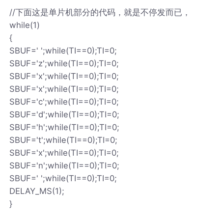
//下面这是单片机部分的代码，就是不停发而已，
while(1)
{
SBUF=' ';while(TI==0);TI=0;
SBUF='z';while(TI==0);TI=0;
SBUF='x';while(TI==0);TI=0;
SBUF='x';while(TI==0);TI=0;
SBUF='c';while(TI==0);TI=0;
SBUF='d';while(TI==0);TI=0;
SBUF='h';while(TI==0);TI=0;
SBUF='t';while(TI==0);TI=0;
SBUF='x';while(TI==0);TI=0;
SBUF='n';while(TI==0);TI=0;
SBUF=' ';while(TI==0);TI=0;
DELAY_MS(1);
}