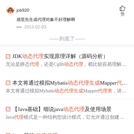
job920
赞
感觉先生成代理对象不好理解啊
2013-02-03
——到底了——
JDK
动态
代理
实现原理详解（源码分析）
无论是静态
代理
，还是Cglib
动态
代理
，都比较容易理解，
本文就通过进入源码的方式来看看JDK
动态
代理
的实现原
理进行分析 要了解
动态
代理
的可以参考另一篇文章，有详
本文将通过模拟Mybatis
动态
代理
生
成
Mapper
代理
类
细介绍，这里仅仅对JDK
动态
代理
做源码分析。 一文理解J
DK静态
代理
、JDK
动态
代理
、Cglib
动态
代理
源码分析共
本文将通过模拟Mybatis
动态
代理
生
成
Mapper
代理
类
，讲解
识 为了避免影响分析，一些没用的代码已经被清理 JDK
动
Mybatis原理 1.平常我们是如何使用Mapper的 先写一个简单
态
代理
源码分析
平时
我们是这样使用
动态
代理
的，主要方
的UserMapper，它包含一个全表查询的方法，代码如下 pu
法在Proxy.newProxyInstance(classLoader, userService.getClass
【Java基础】细说java
动态
代理
及使用场景
blic interface UserMapper { @Select("select * from user") publi
().
c List<User> queryAll(); } 然后大家思考一个问题，我们
平
Java
代理
模式是一种结构型设计模式，它允许通过创建一
时
是怎么使用这个UserMapper的？ 很多时候我们会把Myba
个
代理
对象
来间接访问另一个
对象
，从而控制对原始
对象
tis和Spring整合起
的访问。