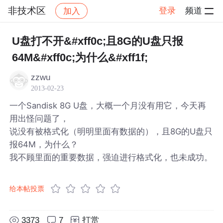
非技术区
登录
频道
加入
帖子详情
社区
非技术区
U盘打不开&#xff0c;且8G的U盘只报
64M&#xff0c;为什么&#xff1f;
zzwu
2013-02-23
一个Sandisk 8G U盘，大概一个月没有用它，今天再
用出怪问题了，
说没有被格式化（明明里面有数据的），且8G的U盘只
报64M，为什么？
我不顾里面的重要数据，强迫进行格式化，也未成功。
给本帖投票
3373
7
打赏