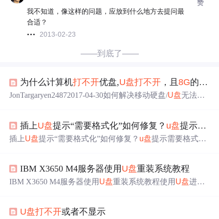
赞
我不知道，像这样的问题，应放到什么地方去提问最
合适？
2013-02-23
——到底了——
为什么计算机
打不开
优盘,
U盘
打不开
，且
8G
的
U盘
JonTargaryen24872017-04-30如何解决移动硬盘/
U盘
无法打
开并在电脑上显示为“本地磁盘”的问题qq_32599479866720
18-11-23Toshiba
8G
U盘
量产修复工具atlim32017-01-18
u盘
插上
U盘
提示“需要格式化”如何修复？
u盘
提示需要格式化，
打开之后就只有一个快捷方式code_AC122812016-11-20联
想
8G
移动
U盘
量产工具shaotingqiang2122011-12-13无法打
​插上
U盘
提示“需要格式化”如何修复？
u盘
提示需要格式
开
U盘
中...
化，
U盘
打不开
，且
8G
的
U盘
只报
64M
，为什么？ 下载电
脑对应版本的DiskGenius硬盘恢复软件， 软件官
IBM X3650 M4服务器使用
U盘
重装系统教程
方下载地址：DiskGenius – 正式版下载|免费下载 保持受损
U盘
插入状态，DiskGenius解包后点击后缀为.exe的文件即
IBM X3650 M4服务器使用
U盘
重装系统教程使用
U盘
进入P
可以启动，不要格式化，不要格式化。
E为IBM X3650 M4 服务器重装WIN server 2008 R2 系统。
接下来会用到的：第一步、制作系统盘。第二步、把我们
U盘
打不开
或者不显示
要用到的系统镜像和阵列卡驱动复制到
U盘
里面第三步、