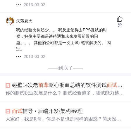
2013-03-02
失落夏天
赞
我的经验比你还少。。 我反正记得去PPS复试的时
候，好像主要都是谈待遇和未来发展前景的问
题。。。 其他的公司都是一次面试+笔试解决的。 闪
过。
2013-03-02
——到底了——
碰壁14次老
前辈
呕心沥血总结的软件测试
面试
题
面
你的测试职业发展是什么？ 测试经验越多，测试能力越
高。所以我的职业发展是需要时间积累的，一步步向着高
级测试工程师奔去。而且我也有初步的职业规划，前3年积
面试
辅导 • 后端开发/架构/经理
累测试经验，按如何做好测试工程师的要点去要求自己，
不断更新自己改正自己，做好测试任务。
大家好，我是R哥。你是不是也是同样的困惑？简历投麻
了都是已读不回？
面试
要看的技术学不过来？项目陈词滥