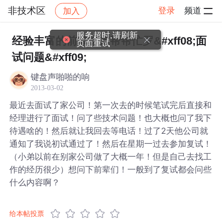
非技术区
登录
频道
加入
帖子详情
社区
非技术区
服务超时,请刷新
经验丰富的前辈进来帮帮忙罗&#xff08;面
页面重试
试问题&#xff09;
键盘声啪啪的响
2013-03-02
最近去面试了家公司！第一次去的时候笔试完后直接和
经理进行了面试！问了些技术问题！也大概也问了我下
待遇啥的！然后就让我回去等电话！过了2天他公司就
通知了我说初试通过了！然后在星期一过去参加复试！
（小弟以前在别家公司做了大概一年！但是自己去找工
作的经历很少）想问下前辈们！一般到了复试都会问些
什么内容啊？
给本帖投票