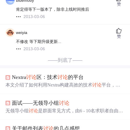
bluemoby
赞
肯定得等下一版本了，除非上线时间推后
2013-03-06
weiyia
赞
不修改 等下期升级更新...
2013-03-06
——到底了——
Nextra
讨论
区：技术
讨论
的平台
本文介绍了如何利用Nextra构建高效的技术
讨论
平台，涵
盖其核心优势、三种实现方案及最佳实践。Nextra支持框
架级整合、多种
讨论
模式、内容生态融合和高度定制化，
面试——无领导小组
讨论
适用于技术文档、在线课程等场景。文章还提供了从开发
到部署的详细指导，并展示了实际应用案例。
无领导小组
讨论
是群面常见方式，由6 - 10名求职者自由
讨
论
问题并达成统一意见。本文介绍其流程，
讨论
中会形成
领导者、组织协调者等角色，还给出加分技巧，如倾听他
关于邮件列表
讨论
的几点感想
人、注意审题等，同时提醒避免不发言、无团队意识等行