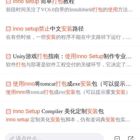
Inno
setup
简单
打包
教程
前段时间关注了VC6.0自带的Installshield
打包
的
使用
方法，
感觉繁琐，现在找到一个比较简单实用的
打包
小工具
Inno
setup
,
使用
方法如下。 （1）将编写好的程序生成Release版
inno
setup
禁止
中文
安装
路径
本，打开
Inno
setup
5小软件，弹出如下界面：
在有些时候，一些
安装
的程序不能在中文路径下运行，所
以要
禁止
用户选择中文路径。 我通过
inno
setup
调用dll插
件实现这个功能。简单的写了一个DLL，调用正则匹配文
Unity游戏
打包
指南：
使用
Inno
Setup
制作专业Windows
本，如果包含中文，返回true 效果如图 实现方法 首先要了
解
inno
setup
的事件，
inno
setup
可以绑定其中组件的事
软件
打包
与部署是软件工程交付的关键环节，它决定了最
件。我们要添加的功能是，用户点击浏览按钮，如果选择
终用户能否顺利
安装
和
使用
产品。在Windows平台，专业
的目录有中文，则还原默认的
的
安装
包不仅需要将应用程序文件正确复制到系统目录，
使用
inno
将tomcat
打包
成exe
安装
包（可以提示重复
还需处理依赖项、创建快捷方式、注册表项等系统集成工
作，从而提供无缝的用户体验。对于Unity开发者而言，游
使用
inno
将tomcat
打包
成exe
安装
包（可以提示重复
安装
）
戏构建输出的文件结构复杂，包含主程序、数据文件夹和
运行时依赖库，必须整体
打包
以确保运行完整性。
Inno
Se
tup
作为一款免费开源的
安装
程序制作工具，通过脚本驱动
Inno
Setup
Compiler 美化定制
安装
包
的方式，能够高效地完成这些任务，并支持界面美化、依
inno
setup
定制美化
安装
包脚本，仿有道词典
安装
包实
赖检查和
静默
安装
等高级功能。掌握Inn
现，在原有项目上优化
说点什么…