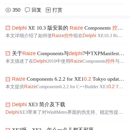
350
回复
打赏
Delphi
XE 10.3 版安装的
Raize
Components
控件
无
本文详细介绍了如何使
Raize
控件
组在
Delphi
XE10.3 Rio
环境下支持Win64位目标平台，包括创建所需文件夹、配
置编译目标路径、设置IDE的LibraryPath、编译包文件、复
关于
Raize
Components与
delphi
7中TXPManifest
控件
制资源和安装
控件
等步骤。
本文描述了在
Delphi
2010中使用
Raize
Components
控件
与T
XPManifest时遇到的字体大小变化
问题
，特别是在启用Ena
bleruntimethemes的情况下。文章提供了解决方案，即在放
Raize
Components 6.2.2 for XE1
0.2
Tokyo update2 的安装与使用
置TRzPageControl时预先设定字体大小，并为包含的
控件
自定义字体大小。
本文提供
Raize
Components6.2.2 for C++Builder XE1
0.2
Tok
yo update2的详细安装步骤，适用于
win7
32位及64位系
统。包括修改安装脚本、复制bpl文件、设置lib与include路
Delphi
XE3 简介及下载
径及安装组件等关键步骤。
Delphi
XE3带来了对Win8Metro界面的伪支持、稳定性提
升、代码大小增加、FM功能增强等改进，同时也取消了对
iOS开发的支持，并计划在明年推出针对iOS与Android的独