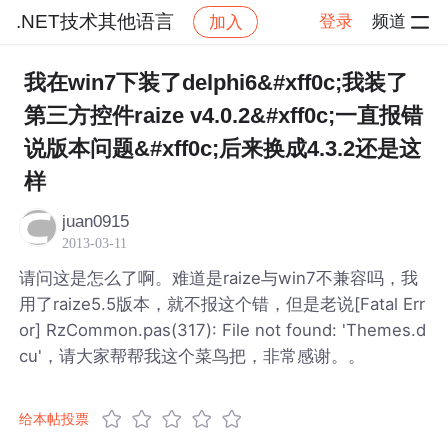
.NET技术其他语言
登录
频道
加入
帖子详情
社区
.NET技术其他语言
我在win7下装了delphi6&#xff0c;我装了
第三方控件raize v4.0.2&#xff0c;一直报错
说版本问题&#xff0c;后来换成4.3.2还是这
样
juan0915
2013-03-11
请问这是怎么了啊。难道是raize与win7不兼容吗，我
用了raize5.5版本，就不报这个错，但是老说[Fatal Err
or] RzCommon.pas(317): File not found: 'Themes.d
cu'，请大家帮帮我这个菜鸟把，非常感谢。。
给本帖投票