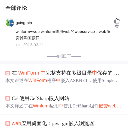
全部评论
gxingmin
赞
winform+web winform调用web的webservice，web负
责掉淘宝接口
2013-03-11
——到底了——
在
WinForm
中
完整支持在多级目录
中
保存的 ASP.NET
本文讲述在
WinForm
程序
中
嵌入ASP.NET，使用SimpleWor
kerRequest处理请求有功能限制，无法处理多级子目录。介
绍了Cassini实现支持ASP.NET的
Web
服务器功能，分析其
C# 使用CefSharp嵌入网站
结构和工作流程。指出SimpleWorkerRequest无法处理
嵌套
目录的原因，可稍作修改以支持多级目录，也可参照Cassi
本文详述了在
Winform
应用
中
使用CefSharp组件
嵌套
web
网
ni的Request实现映射。
站的过程，包括解决加载速度慢的问题及配置代理禁用技
巧。
web
应用桌面化：java gui嵌入浏览器