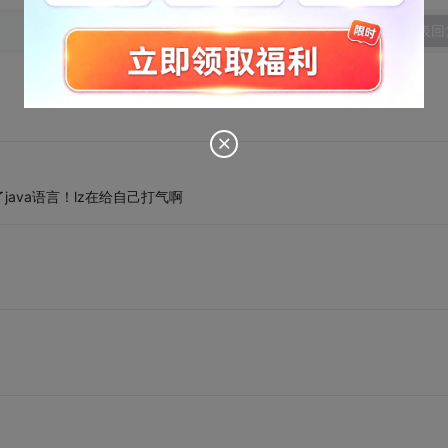
发表回
ava语言！lz在给自己打气啊