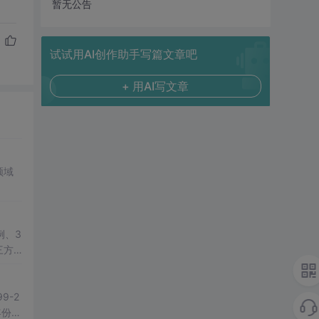
暂无公告
试试用AI创作助手写篇文章吧
+ 用AI写文章
领域
例、3
三方
教学演
-2