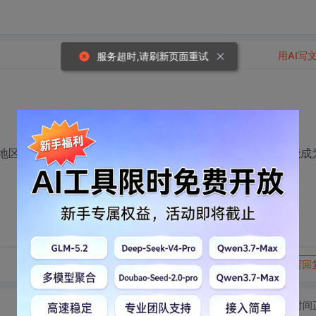
用AI写
服务超时,请刷新页面重试
地区大型的公司几乎都是用java语言编程，所以java语言可能成
转发到动态
举报
写回
切换为时间