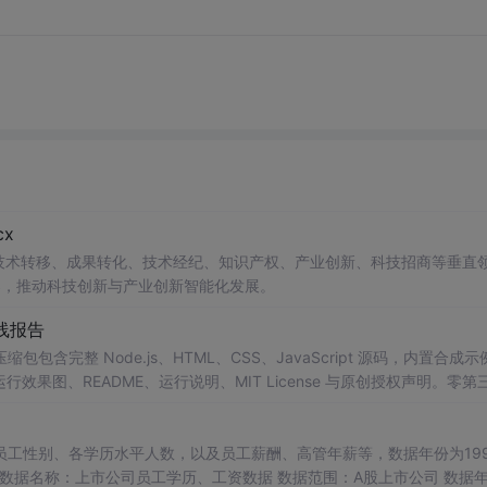
x
在技术转移、成果转化、技术经纪、知识产权、产业创新、科技招商等垂直
案，推动科技创新与产业创新智能化发展。
线报告
完整 Node.js、HTML、CSS、JavaScript 源码，内置合成示
0 运行效果图、README、运行说明、MIT License 与原创授权声明。零第
或未授权内容。适合 AI 工程、前端、运维和质量团队用于本地预检、
npm run report，或启动静态服务器打开 index.html。
工性别、各学历水平人数，以及员工薪酬、高管年薪等，数据年份为1999