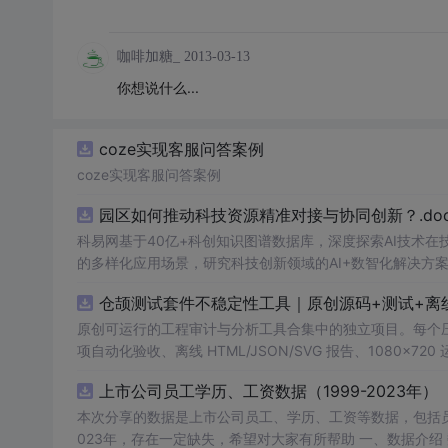
咖啡加糖_
2013-03-13
你想说什么...
coze实现客服问答案例
coze实现客服问答案例
园区如何推动科技资源精准对接与协同创新？.doc
科易网基于40亿+科创知识图谱数据库，深度探索AI技术
的多样化应用场景，研究科技创新领域的AI+数智化解决方
仓颉测试套件不稳定性工具｜原创源码+测试+离
原创可运行的工程审计与分析工具合集中的独立项目。每个压缩包包含
项自动化验收、离线 HTML/JSON/SVG 报告、1080×72
运行依赖，不包含榜单产品源码、官方素材、论文、账号数据
上市公司员工学历、工资数据（1999-2023年）
示与二次开发。运行方法：Node.js 18+ 下执行 npm test 与 
本次分享的数据是上市公司员工、学历、工资等数据，包括员
023年，存在一定缺失，希望对大家有所帮助 一、数据介绍 数据名称：上市公司员工学历、工资数据 数据范围：A股上市公司 数据年份：