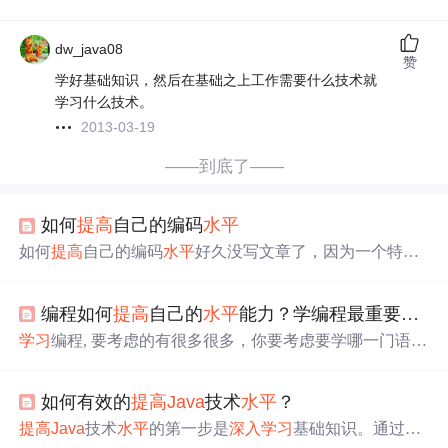
dw_java08
赞
学好基础知识，然后在基础之上工作需要什么技术就
学习什么技术。
2013-03-19
——到底了——
如何
提高
自己的编码
水平
如何
提高
自己的编码
水平
好久没写文章了，因为一个特殊
的原因，这次讲一些如何
提高
自己的编码
水平
，主要是适
用于初中级的工程师进阶使用，大佬请绕路。。。。
新
编程如何
提高
自己的
水平
能力？学编程最重要的是什么？请看凡人浅谈如何学C
手
常见的困惑经常听到一些困惑，比如说 看不懂别人写的
什么啊，自己写的话写的乱，有的不知道怎么写啊，或
学习
编程, 要考虑的有很多很多，你要考虑要学哪一门语
者是出了问题不知道怎么解决吧啦啦啦之类的不要怕，有
言，自己能不能学会，学的什么程度就算是优秀，可以找
我在我们先把问题整理一下 看不懂别人的代码（业务 算法
到工作了 这样的的学生很多，大一刚进校，学校开始较C
看不懂正常） 自己写代码感觉无从下手，不知道
如何有效的
提高
Java
技术
水平
？
语言，学校发一本垃圾C语言教材，按时上课，老师在那
里照着PPT念，讲一些八百年前的代码，垃圾代码风格，
提高
Java
技术
水平
的第一步是
深入
学习
基础知识。通过参
你若认真听了，那你可能懂了，但是发现不会写，你若没