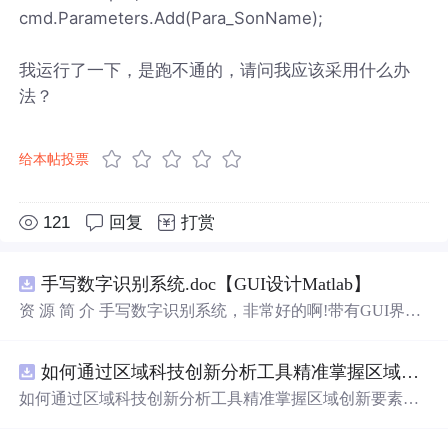
cmd.Parameters.Add(Para_SonName);
我运行了一下，是跑不通的，请问我应该采用什么办
法？
给本帖投票
121
回复
打赏
手写数字识别系统.doc【GUI设计Matlab】
资 源 简 介 手写数字识别系统，非常好的啊!带有GUI界
面，使用方便! 详 情 说 明 用这个手写数字识别系统，你可
以轻松地识别手写数字。这个系统不仅功能强大，而且还
如何通过区域科技创新分析工具精准掌握区域创新要素分布与产业链融合现状？.docx
带有直观的图形用户界面（GUI），非常容易使用。你只
需要将手写数字输入系统，它将立即给出准确的识别结
如何通过区域科技创新分析工具精准掌握区域创新要素分
果。这个系统可以在各种场景中使用，无论是学校、工作
布与产业链融合现状？
还是日常生活，都能为你提供快速和准确的识别服务。它