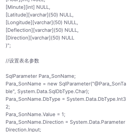
[Minute][int] NULL,
[Latitude][varchar](50) NULL,
[Longitude][varchar](50) NULL,
[Deflection][varchar](50) NULL,
[Direction][varchar](50) NULL
)";
//设置表名参数
SqlParameter Para_SonName;
Para_SonName = new SqlParameter("@Para_SonTa
ble", System.Data.SqlDbType.Char);
Para_SonName.DbType = System.Data.DbType.Int3
2;
Para_SonName.Value = 1;
Para_SonName.Direction = System.Data.Parameter
Direction.Input;