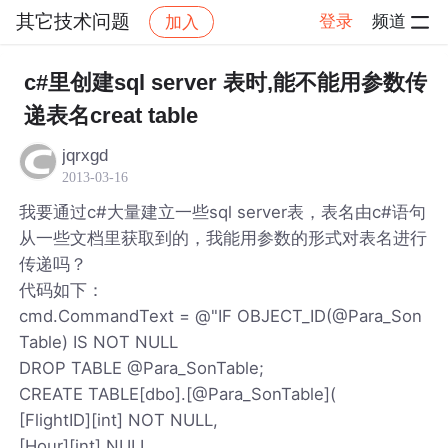
其它技术问题
登录
频道
加入
帖子详情
社区
其它技术问题
c#里创建sql server 表时,能不能用参数传
递表名creat table
jqrxgd
2013-03-16
我要通过c#大量建立一些sql server表，表名由c#语句
从一些文档里获取到的，我能用参数的形式对表名进行
传递吗？
代码如下：
cmd.CommandText = @"IF OBJECT_ID(@Para_Son
Table) IS NOT NULL
DROP TABLE @Para_SonTable;
CREATE TABLE[dbo].[@Para_SonTable](
[FlightID][int] NOT NULL,
[Hour][int] NULL,