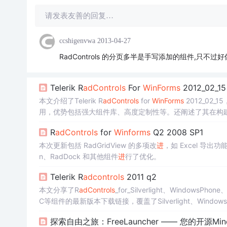
请发表友善的回复…
ccshigenvwa
2013-04-27
RadControls 的分页多半是手写添加的组件,只
Telerik R
adC
ontrols
For
WinForms
2012_02
本文介绍了Telerik R
adC
ontrols
for
WinForms
2012_02
用，优势包括强大组件库、高度定制性等。还阐述了其在构
展方向。
R
adC
ontrols
for
Winforms
Q2 2008 SP1
本次更新包括 RadGridView 的多项改
进
，如 Excel 导
n、RadDock 和其他组件
进
行了优化。
Telerik R
adc
ontrols
2011 q2
本文分享了R
adC
ontrols
_for_Silverlight、WindowsPhon
C等组件的最新版本下载链接，覆盖了Silverlight、Windows
探索自由之旅：FreeLauncher —— 您的开源Min