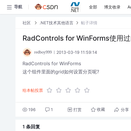
全部
博文收录
A
导航
社区
.NET技术其他语言
帖子详情
RadControls for WinForms使
2013-03-19 11:59:14
redboy999
RadControls for WinForms
这个组件里面的grid如何设置分页呢?
给本帖投票
196
1
打赏
分享
收藏
1 条
回复