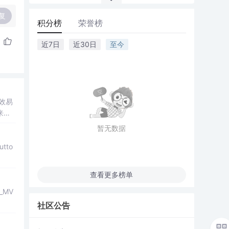
复
积分榜
荣誉榜
近7日
近30日
至今
高效易
来发
暂无数据
tto
查看更多榜单
T_MV
社区公告