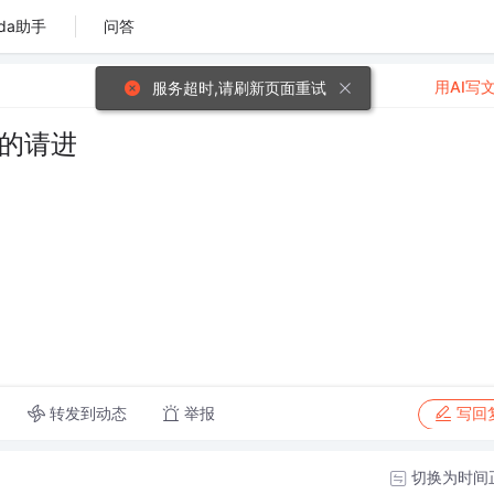
da助手
问答
用AI写
服务超时,请刷新页面重试
用过的请进
转发到动态
举报
写回
切换为时间