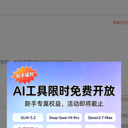
用AI写
空闲，如有需要请加QQ252281339
转发到动态
举报
享
写回
切换为时间