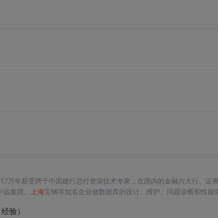
17万年薪受聘于中国建行总行资深技术专家，在国内的金融六大行、证
中远集团、
上海
宝钢等知名企业做数据库的设计、维护、问题诊断和性能
～V9的全部认证），获得过国内数据库领域最高荣誉的“2006年中国首届杰
目经验）