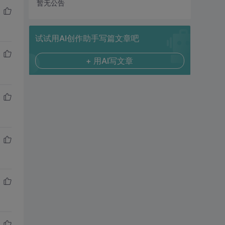
暂无公告
试试用AI创作助手写篇文章吧
+ 用AI写文章