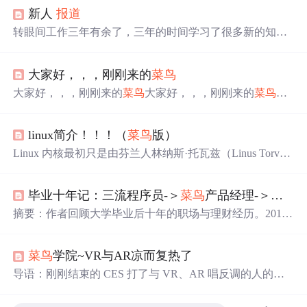
新人
报道
转眼间工作三年有余了，三年的时间学习了很多新的知
识，但是随着这时间的推移，我对它们的印象也不是很深
了。为了能尽量杜绝这种情况的发生。所以冒昧的借这里
大家好，，，刚刚来的
菜鸟
写一些工作和学习中的点点滴滴。当然我还是
菜鸟
一枚，
希望朋友们能不吝赐教。谢谢。 好吧，记得有句话，叫
大家好，，，刚刚来的
菜鸟
大家好，，，刚刚来的
菜鸟
大
“人死了还得臭块地”，所以也可以当我就是来占地皮的。
家好，，，刚刚来的
菜鸟
大家好，，，刚刚来的
菜鸟
大家
好了， 累了，去喝点小水。 我不生产新知识，我们只是知
好，，，刚刚来的
菜鸟
大家好，，，刚刚来的
菜鸟
大家
识的
linux简介！！！（
菜鸟
版）
好，，，刚刚来的
菜鸟
大家好，，，刚刚来的
菜鸟
大家
好，，，刚刚来的
菜鸟
大家好，，，刚刚来的
菜鸟
大家
Linux 内核最初只是由芬兰人林纳斯·托瓦兹（Linus Torvald
好，，，刚刚来的
菜鸟
大家好，，，刚刚来的
菜鸟
s）在赫尔辛基大学上学时出于个人爱好而编写的。Linux
是一套免费使用和自由传播的类 Unix 操作系统，是一个基
毕业十年记：三流程序员-＞
菜鸟
产品经理-＞城投打工人
于 POSIX 和 UNIX 的多用户、多任务、支持多线程和多 C
PU 的操作系统。Linux 能运行主要的 UNIX 工具软件、应
摘要：作者回顾大学毕业后十年的职场与理财经历。2015
用程序和网络协议。它支持 32 位和 64 位硬件。Linux 继
年从东北重点大学毕业后入职杭州IT公司，当时资质普通
承了 Unix 以网络为核心的设计思想，是一个性能稳定的多
但幸运获得不错的工作机会。初入职场期间见证了股市热
用户网络操作系统。
菜鸟
学院~VR与AR凉而复热了
潮，从旁观者到参与者，通过实践总结出理财建议：用闲
钱投资、分散风险、保持良好心态。文章对比了东北与浙
导语：刚刚结束的 CES 打了与 VR、AR 唱反调的人的
江两地的投资风格差异，强调工作收入作为现金流的重要
脸。 VR（Virtual Reality，虚拟现实）和 AR（Augmented
性，并指出投资成功需要运气与策略的结合。
Reality，增强现实）经历了艰难的几年——尽管消费者的