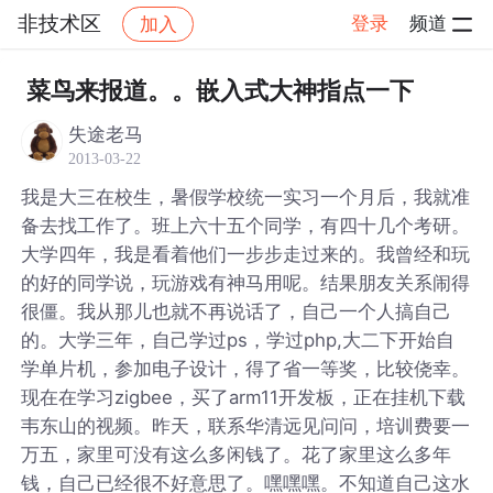
非技术区
登录
频道
加入
帖子详情
社区
非技术区
菜鸟来报道。。嵌入式大神指点一下
失途老马
2013-03-22
我是大三在校生，暑假学校统一实习一个月后，我就准
备去找工作了。班上六十五个同学，有四十几个考研。
大学四年，我是看着他们一步步走过来的。我曾经和玩
的好的同学说，玩游戏有神马用呢。结果朋友关系闹得
很僵。我从那儿也就不再说话了，自己一个人搞自己
的。大学三年，自己学过ps，学过php,大二下开始自
学单片机，参加电子设计，得了省一等奖，比较侥幸。
现在在学习zigbee，买了arm11开发板，正在挂机下载
韦东山的视频。昨天，联系华清远见问问，培训费要一
万五，家里可没有这么多闲钱了。花了家里这么多年
钱，自己已经很不好意思了。嘿嘿嘿。不知道自己这水