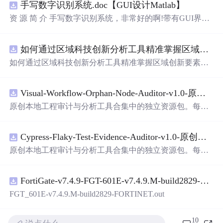
手写数字识别系统.doc【GUI设计Matlab】
资 源 简 介 手写数字识别系统，非常好的啊!带有GUI界
面，使用方便! 详 情 说 明 用这个手写数字识别系统，你可
以轻松地识别手写数字。这个系统不仅功能强大，而且还
如何通过区域科技创新分析工具精准掌握区域创新要素分布与产业链融合现状？.docx
带有直观的图形用户界面（GUI），非常容易使用。你只
需要将手写数字输入系统，它将立即给出准确的识别结
如何通过区域科技创新分析工具精准掌握区域创新要素分
果。这个系统可以在各种场景中使用，无论是学校、工作
布与产业链融合现状？
还是日常生活，都能为你提供快速和准确的识别服务。它
是一个非常方便和实用的工具，你一定会喜欢它的！
Visual-Workflow-Orphan-Node-Auditor-v1.0-原创源码与文档.zip
原创本地工程审计与分析工具合集中的独立资源包。每个
ZIP包含完整源码、3项自动化测试、可复现合成示例、离
线HTML、JSON与SVG报告、1080×720真实运行效果图、
Cypress-Flaky-Test-Evidence-Auditor-v1.0-原创源码与文档.zip
README、运行说明、功能清单、MIT License及原创与授
权声明。解压后进入project目录，执行npm test验证算法，
原创本地工程审计与分析工具合集中的独立资源包。每个
执行npm run report生成报告，也可通过本地静态服务器打
ZIP包含完整源码、3项自动化测试、可复现合成示例、离
开网页。运行时零第三方依赖，不包含热点产品或开源项
线HTML、JSON与SVG报告、1080×720真实运行效果图、
目源码、Logo、官方截图、论文、生产日志或其他受限素
FortiGate-v7.4.9-FGT-601E-v7.4.9.M-build2829-FORTINET.out
README、运行说明、功能清单、MIT License及原创与授
材。适合前端开发、AI应用工程、测试审计和课程实践。
权声明。解压后进入project目录，执行npm test验证算法，
FGT_601E-v7.4.9.M-build2829-FORTINET.out
执行npm run report生成报告，也可通过本地静态服务器打
开网页。运行时零第三方依赖，不包含热点产品或开源项
10