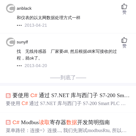
anblack
赞
和仪表的以太网数据处理方式一样
2013-04-21
sunylf
赞
找 无线传感器 厂家要dll, 然后根据dll来写接收的过
程，就ok了。
2013-04-20
——到底了——
要使用
C#
通过 S7.NET 库与西门子 S7-200 Smart PLC 进行
要使用
C#
通过 S7.NET 库与西门子 S7-200 Smart PLC 进
行
网口
通讯，并使用 ReadBytes 方法
读取
VB1000 开始的 1
0 个字节
数据
，以下是详细的步骤和参数设置说明。3. 代
C#
Modbus
读取
寄存器
数据
开发简明指南
码示例以下是一个完整的
C#
代码示例，用于连接 S7-200
Smart PLC 并
读取
VB1000 开始的 10 个字节
数据
：cshar
菜单路径：连接=》连接..., 我们先测试modbusRtu, 所以这
p。2. ReadBytes 方法参数说明ReadBytes 方法用于
读取
PL