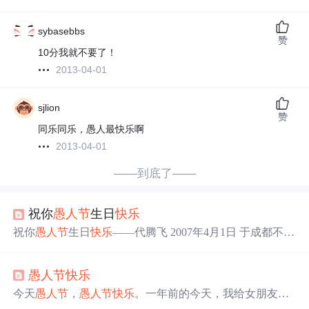
sybasebbs
赞
10分我就不要了！
2013-04-01
sjlion
赞
同乐同乐，愚人最快乐啊
2013-04-01
——到底了——
祝你
愚人节
生日
快乐
祝你
愚人节
生日
快乐
——代腾飞 2007年4月1日 于成都不知
是上天愚弄你还是你在愚弄上天命运安排你在今天
愚人节
过生不管上天让你更加成熟还是青春依在人生只要充满
快
愚人节
快乐
乐
就行那管它是谁愚弄了谁 转载于:https://www.cnblogs.co
m/daitengfei/archive/2007/
04
/
01
/695625.html...
今天
愚人节
，
愚人节
快乐
。一年前的今天，我给女朋友说
了我爱她。选择这个日子的原因也许只是因为自己害怕被