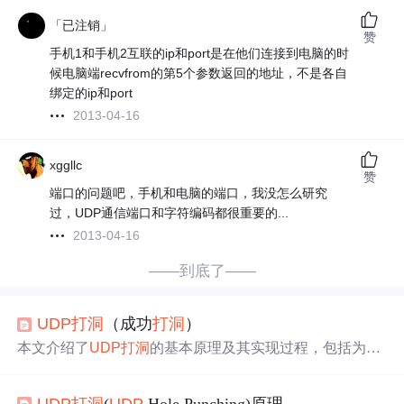
「已注销」
赞
手机1和手机2互联的ip和port是在他们连接到电脑的时
候电脑端recvfrom的第5个参数返回的地址，不是各自
绑定的ip和port
2013-04-16
xggllc
赞
端口的问题吧，手机和电脑的端口，我没怎么研究
过，UDP通信端口和字符编码都很重要的...
2013-04-16
——到底了——
UDP
打洞
（成功
打洞
）
本文介绍了
UDP
打洞
的基本原理及其实现过程，包括为何
需要
UDP
打洞
、不同NAT类型的影响以及如何通过服务器
中转建立两个内网客户端之间的直接通信。
UDP
打洞
(
UDP
Hole Punching)原理