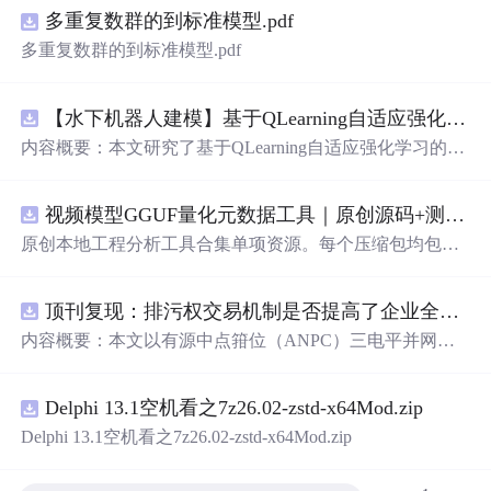
多重复数群的到标准模型.pdf
多重复数群的到标准模型.pdf
【水下机器人建模】基于QLearning自适应强化学习PID控制器在AUV中的应用研究（Matlab
内容概要：本文研究了基于QLearning自适应强化学习的PI
D控制器在自主水下航行器（AUV）中的应用，通过Matla
b
代码
实现了对水下机器人的动力学建模与运动控制。重点
视频模型GGUF量化元数据工具｜原创源码+测试+离线报告
探讨了将强化学习算法QLearning与传统PID控制相结合的
方法，以提升AUV在复杂、时变及非线性水下环境中的自
原创本地工程分析工具合集单项资源。每个压缩包均包含
适应控制能力。文中系统分析了AUV的运动学与动力学特
完整 JavaScript/Node.js 源码、3 项自动化测试、可复现合
性，阐述了传统PID参数整定面临的挑战，并提出采用QLe
成示例、离线 HTML/JSON/SVG 报告、1080×720 真实运
arning算法在线动态优化PID控制器的比例、积分和微分参
顶刊复现：排污权交易机制是否提高了企业全要素生产率 -来自中国上市公司的证据（论文+数据）
行效果
图
、README、运行说明、功能清单、MIT License
数，从而实现对系统误差、响应速度、超调量等性能指标
及原创授权声明。Node.js 18+ 可直接运行，零第三方运行
内容概要：本文以有源中点箝位（ANPC）三电平并网逆
的综合优化。通过Matlab仿真实验验证了该复合控制策略
依赖，适合开发者进行工程预检、质量审查和交付复核。
变器为研究对象，提出并构建了一套融合双极性倍频脉宽
在轨迹跟踪精度、抗外部干扰能力和系统鲁棒性方面的显
调制（DPWMA）、正负序分离锁相控制与电网电压前馈
著优势，充分展示了强化学习在智能水下装备自主控制领
Delphi 13.1空机看之7z26.02-zstd-x64Mod.zip
的一体化高性能并网控制策略。通过深入分析ANPC三电
域的可行性和应用潜力。; 适合人群：具备自动控制理论基
平拓扑在开关损耗均衡、中点电位可控性及输出谐波低等
Delphi 13.1空机看之7z26.02-zstd-x64Mod.zip
础、强化学习基础知识及Matlab编程能力的研究生、科研
方面的结构优势，确立了其作为大功率高质量并网系统的
人员和自动化、海洋工程、机器人等相关领域的技术研发
硬件基础。在此基础上，DPWMA调制策略有效提升等效