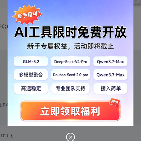
发表回
tp://ask.zol.com.cn/q/27817.html
,RAID情况下,Trim无法启用)
PTOR
 {