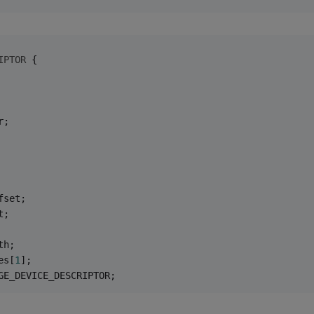
IPTOR
 {
r;
fset;
t;
th;
es[
1
];
GE_DEVICE_DESCRIPTOR;