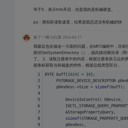
等于0，表示trim开启，但是我的是机械硬盘。
ps：测实际读取速度，结果是固态还没有机械的快
捡了一棵小白菜
2014-04-17
我最近也在做这一方面的问题，在MFC编程中，目前
路径GetSystemDirectory（），据此路径
了。 2、读取注册表中的内容，根据注册表前几位的类型
据卷标获取当前磁盘的特性，根据总线类型区分。
BYTE buff[
1024
] = {
0
};
	 PSTORAGE_DEVICE_DESCRIPTOR pDe
	 pDevDesc->Size = 
sizeof
(buff);
         DeviceIoControl( hDevice,
		 IOCTL_STORAGE_QUERY_PROPERT
		 &StoragePropertyQuery,
sizeof
(STORAGE_PROPERTY_QUE
		 pDevDesc,