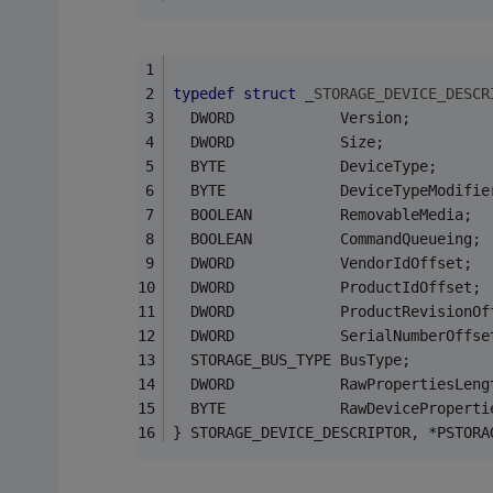
typedef
struct
 _
STORAGE_DEVICE_DESCR
  DWORD            Version;
  DWORD            Size;
  BYTE             DeviceType;
  BYTE             DeviceTypeModifie
  BOOLEAN          RemovableMedia;
  BOOLEAN          CommandQueueing;
  DWORD            VendorIdOffset;
  DWORD            ProductIdOffset;
  DWORD            ProductRevisionOf
  DWORD            SerialNumberOffse
  STORAGE_BUS_TYPE BusType;
  DWORD            RawPropertiesLeng
  BYTE             RawDeviceProperti
} STORAGE_DEVICE_DESCRIPTOR, *PSTORA