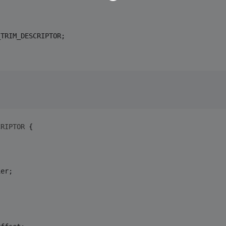
_TRIM_DESCRIPTOR;
CRIPTOR
 {
ier;
;
;