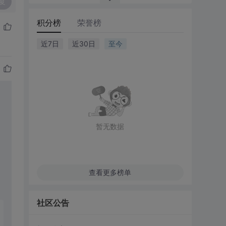
复
积分榜
荣誉榜
近7日
近30日
至今
暂无数据
查看更多榜单
社区公告