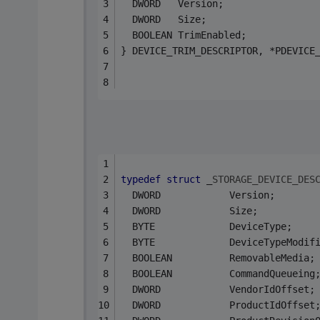
  DWORD   Version;
  DWORD   Size;
  BOOLEAN TrimEnabled;
} DEVICE_TRIM_DESCRIPTOR, *PDEVICE
typedef
struct
 _
STORAGE_DEVICE_DES
  DWORD            Version;
  DWORD            Size;
  BYTE             DeviceType;
  BYTE             DeviceTypeModif
  BOOLEAN          RemovableMedia;
  BOOLEAN          CommandQueueing
  DWORD            VendorIdOffset;
  DWORD            ProductIdOffset