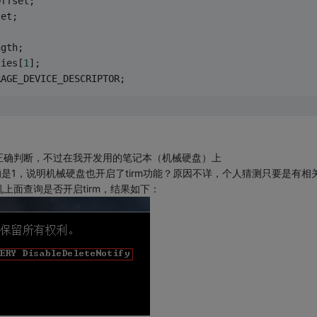
Offset;
set;
ngth;
ties[
1
];
RAGE_DEVICE_DESCRIPTOR;
正确判断，不过在我开发用的笔记本（机械硬盘）上
bled项返回的是1，说明机械硬盘也开启了tirm功能？原因不详，个人猜测只要是有相
上面查询是否开启tirm，结果如下：