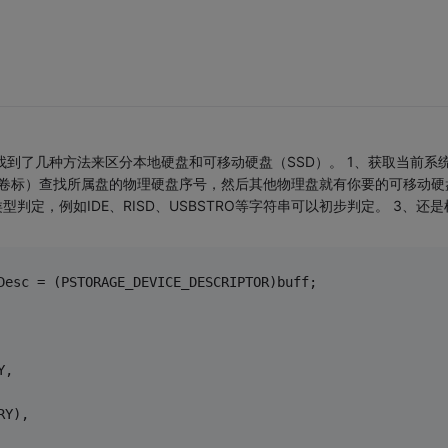
找到了几种方法来区分本地硬盘和可移动硬盘（SSD）。 1、获取当前系
根目录（即卷标）查找所属盘的物理硬盘序号，然后其他物理盘就有你要的可移动硬
判定，例如IDE、RISD、USBSTRO等字符串可以初步判定。 3、还是
vDesc = (PSTORAGE_DEVICE_DESCRIPTOR)buff;
Y,
RY),