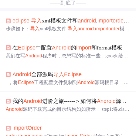
——到底了——
eclipse
导入
xml模板文件和
android
.
import
order
模
步骤如下：
导入
xml模板文件
导入
android
.
import
order
模板
文件
在
Eclipse
中配置
Android
的
import
和format模板
我们在写
Android
程序时，总想写的标准一些，google给开
发人员在不同的IDE中提供了一些模板，其中包括
Eclipse
,
Xcode,Emacs,Intellij,见源码 froyo_td/development/ide,这里主
Android
全部源码
导入
Eclipse
要说下Eclispe中的模板，其中包括：
android
.
import
order
//
引入模板
android
-formatting.xml //格式...
1，将
Eclipse
工程配置文件复制到
Android
源码根目录
An
droid
的
Eclipse
配置文件存放在源码目录下的development/i
de/
eclipse
/.classpath路径下，将其复制到
Android
源码的根
我的
Android
进阶之旅------＞如何将
Android
源码
导
目录中。 2，修改
Eclipse
程序的配置 （1）修改
Eclipse
的缓存设置 把
eclipse
.ini文件的3个值改为下面的值：
Android
源码下载完成的目录结构如如所示： step1:将.class
path文件拷贝到源代码的根目录
Android
源码支持多种ID
E，如果是针对APP层做开发的话，建议大家使用
Eclipse
import
Order
开发环境。在源码路径（~/development/ide/
eclipse
）下，
A
ndroid
提供了.classpath配置文件（备注：该文件为隐藏文
order
.
import
order
#Oragnize
Import
Order
#Mon Apr 29 10:4