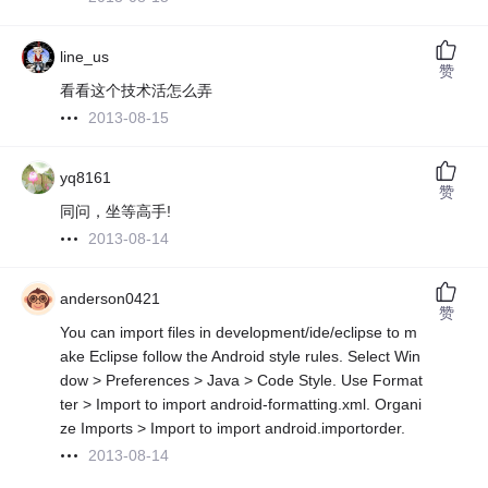
line_us
赞
看看这个技术活怎么弄
2013-08-15
yq8161
赞
同问，坐等高手!
2013-08-14
anderson0421
赞
You can import files in development/ide/eclipse to m
ake Eclipse follow the Android style rules. Select Win
dow > Preferences > Java > Code Style. Use Format
ter > Import to import android-formatting.xml. Organi
ze Imports > Import to import android.importorder.
2013-08-14