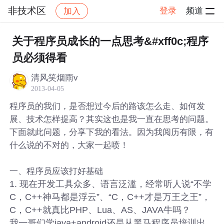
非技术区
登录
频道
加入
帖子详情
社区
非技术区
关于程序员成长的一点思考&#xff0c;程序
员必须得看
清风笑烟雨v
2013-04-05
程序员的我们，是否想过今后的路该怎么走、如何发
展、技术怎样提高？其实这也是我一直在思考的问题。
下面就此问题，分享下我的看法。因为我阅历有限，有
什么说的不对的，大家一起喷！
一、程序员应该打好基础
1. 现在开发工具众多、语言泛滥，经常听人说“不学
C，C++神马都是浮云”、“C，C++才是万王之王”，
C，C++就真比PHP、Lua、AS、JAVA牛吗？
我一哥们学java+android还是从黑马程序员培训出