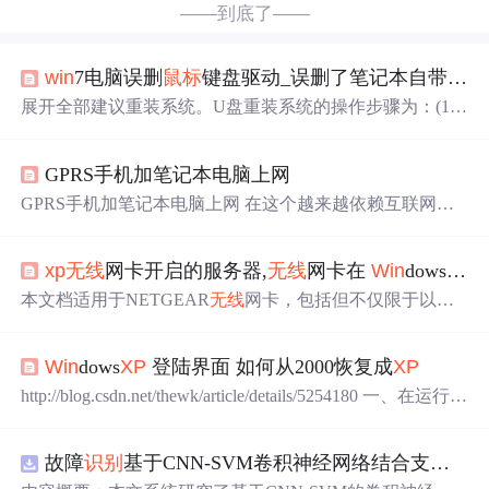
——到底了——
win
7电脑误删
鼠标
键盘驱动_误删了笔记本自带的键盘
展开全部建议重装系统。U盘重装系统的操作步骤为：(1)
制作启动U盘：A、到实体店买个容量8G以上的e68a84e8a2
ad62616964757a686964616f31333365653866品牌U盘。B、
GPRS手机加笔记本电脑上网
上网搜索下载老毛桃或大白菜等启动U盘制作工具，将U盘
插入电脑运行此软件制作成启动U盘。C、到系统之家或类
GPRS手机加笔记本电脑上网 在这个越来越依赖互联网信
似网站下载
WIN
XP
或
WIN
7等操作系统的GHO文件(如果下
息的时代里，在很多时候我们需要通过接收、处理和发送
载的是ISO文件，可从中提取...
信息来保持与外部世界的信息通畅。这种需求在办公室或
xp
无线
网卡开启的服务器,
无线
网卡在
Win
dows
XP
其他固定场所是很容易做到的，我们有多种便利的条件可
以上网。但如果不具备这种条件，譬如在旅程中要收发电
本文档适用于NETGEAR
无线
网卡，包括但不仅限于以下
邮、上网浏览查询、处理发送紧急公务，该怎么办呢？一
型号：Wireless-N 600系列Wireless-N 300系列Wireless-N 150
样可以实现！一部支持红外和蓝牙GPRS的手机，一部支持
系列WNDA3100v1WN111v1WN511BWNA1000MWNDA31
红外或者蓝牙的笔记本电脑就可以了。这里介绍
Win
dows
XP
登陆界面 如何从2000恢复成
XP
00v2WN111v2WN511TWNA1100WN121TWN711WN311B
WNA3100WN311TWireless-G 54系列Range Max 108系列S...
http://blog.csdn.net/thewk/article/details/5254180 一、在运行中
输入“gpedit.msc”,打开组策略，找到系统--登录的地方（即
依次选择计算机配置--管理模板--系统--登录）,然后用
鼠标
故障
识别
基于CNN-SVM卷积神经网络结合支持向量机的数据分类预测研究（Matlab代码实现）
左 键双击“总是用传统登陆”，会弹出一个对话框，选中“未
配置”或“已仅用”以后按下确定，然后察看剩下的有关是否