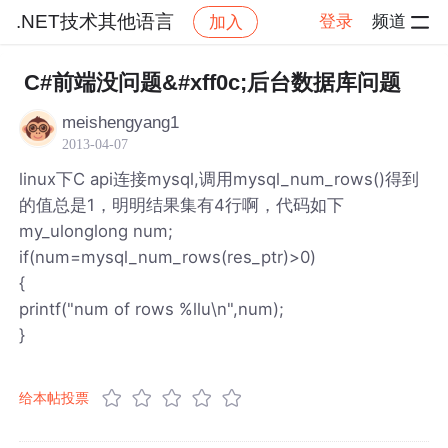
.NET技术其他语言
登录
频道
加入
帖子详情
社区
.NET技术其他语言
C#前端没问题&#xff0c;后台数据库问题
meishengyang1
2013-04-07
linux下C api连接mysql,调用mysql_num_rows()得到
的值总是1，明明结果集有4行啊，代码如下
my_ulonglong num;
if(num=mysql_num_rows(res_ptr)>0)
{
printf("num of rows %llu\n",num);
}
给本帖投票