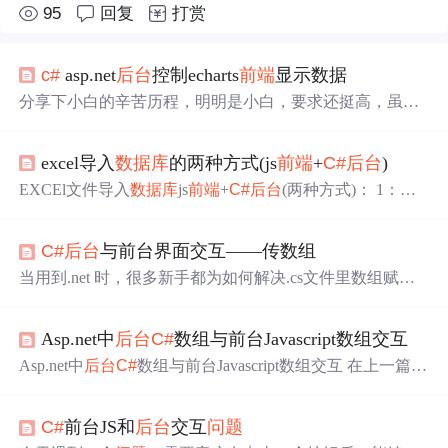
95
回复
打赏
c#
asp.net
后台
控制echarts
前端
显示数据
分享下小白的辛苦历程，明明是小白，要求还挺高，虽然
C#
里就带了charts插件，非常简单，也有示例，但是总感
觉图表
没
有echarts的好看，所以就想要换成echarts，但是不
excel导入
数据库
的两种方式(js
前端
+
C#
后台
)
会
后台
传输data值到
前端
，网上找了好多方法，都是利用js
on的，有的是用到了ashx，弄了几天
没
弄明白，搁置了一
EXCEl文件导入
数据库
js
前端
+
C#
后台
(两种方式)： 1：
前
段时间，最近又想起来研究下，看到了一篇文档觉得挺
端
读取excel文件流传入
后台
，后端解析成DataTable,然后将
好，不用单独建立ashx文件了，
后台
直接生成json，前台引
数据插入
数据库
前端
代码: &amp;amp;amp;amp;amp;amp;am
用。不过新手对很多函数命令不是很懂，无奈，只好完全
C#
后台
与前台界面交互——传数组
p;amp;amp;amp;lt;div style=&amp;amp;amp;amp;amp;amp;amp;
照搬吧！不过我在实际操作的时候还是遇到了
问题
，好多
amp;amp;quot;margin-top: 5px&amp;amp;amp;amp;amp;amp;a
当用到.net 时，很多新手都为如何解决.cs文件里数组赋值
命令不懂真是苦
mp;amp;amp;quot;&am
给.aspx中js数组的
问题
。这次主要和大家分享怎么解决这
个
问题
！ 第一步：定义cs数组 cs文件里
后台
程序中要有
Asp.net中
后台
C#
数组与前台Javascript数组交互
数组，这个数组要定义成公共的数组，前台才能收到 如 ：
public int[] aa=new int[20]; public string[] bb=new string[2
Asp.net中
后台
C#
数组与前台Javascript数组交互 在上一篇
0]; 为什么要定义
《asp.net中javascript与
后台
c#
交互》中实现了
前端
脚本javas
cript调用
后台
的
数据库
的数据。但新的
问题
又出现了，由
C#
前台JS和
后台
交互
问题
于地图上有多个点，所以存放google maps的longitude和latit