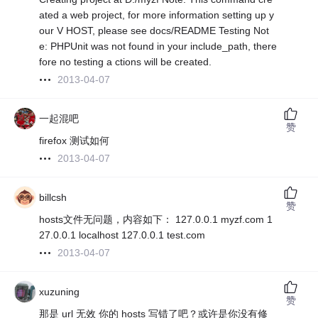
ated a web project, for more information setting up y
our V HOST, please see docs/README Testing Not
e: PHPUnit was not found in your include_path, there
fore no testing a ctions will be created.
2013-04-07
一起混吧
赞
firefox 测试如何
2013-04-07
billcsh
赞
hosts文件无问题，内容如下： 127.0.0.1 myzf.com 1
27.0.0.1 localhost 127.0.0.1 test.com
2013-04-07
xuzuning
赞
那是 url 无效 你的 hosts 写错了吧？或许是你没有修