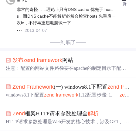
赞
非常的奇怪……理论上只有DNS cache 优先于 host
s，而DNS cache不能解析必然会检查hosts 先重启一
次ie，不行再重启电脑试一下
2013-04-07
——到底了——
发布
zend
framework
网站
注意：配置的网站文件路径要在apache的制定目录下配置
不然会导致404错误，可能是权限
问题
，至今没搞明白！ p
hp.ini里面打开PDO httpd.conf里面启用 LoadModule rewrite_
Zend
Framework
(一) windows8.1下配置
zend
framework
module modules/mod_rewrite.so Allowoverride 全部把None改
成All 然后配置虚拟主机 修改httpd.conf中开启 Inclu
windows8.1下配置
zend
framework
1.12配置步骤: 1.
zen
d
framework
1.12库 2. 创建
zend
framework
工程 2.1 手
工创建(麻烦) 2.2 使用zf.bat 程序创建 （1）先将php.exe进
Zend
框架HTTP请求参数处理全
解析
行全局配置，方法是在环境变量path中添加你的php.exe路
径 ;E:/wam
HTTP请求参数处理是Web开发的核心技术，涉及GET、P
OST、路由参数等多种数据来源。在PHP生态中，
Zend
Fr
amework
通过类型安全的方法链提供了专业级解决方案。