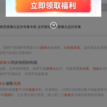
发表回
天狼星摄像头监控录像专家 这些都支持多摄像头监控录像
。适用于需同时管理多UVC
摄像头
的场景，如
视频
采集
、监控或会议系统
迎用户反馈以完善项目。
摄像头
同步拍照的利器
拍照，支持实时预览。适用于多
摄像头
监控、实验室图像
采集
、
视频
会议
MIT开源协议，方便开发者集成。
像头
读取
视频
试同时使用
多个
USB
摄像头
时。作者指出，USB2.0的理论最大传输速度为
辨率
视频
时，已占用大部分带宽，插入第二个
摄像头
可能导致系统不响应
保
摄像头
连接到不同的USBController。此外，通过修改UVC驱动工作模
edboard上，由于只有一个USBController，必须使用HUB来分接
摄像头