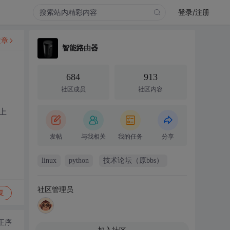
登录/注册
文章
智能路由器
684
913
社区成员
社区内容
上
发帖
与我相关
我的任务
分享
linux
python
技术论坛（原bbs）
社区管理员
复
正序
加入社区