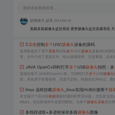
请发表友善的回复…
碧海情天-赵亮
2013-04-10
复眼多路摄像头监控系统 爱梦摄像头监控直播系统 
C
采集
控制
多个
UVC
摄像头
设备的源码
该博客提供了用于
采集
和控制
多个
UVC
摄像头
设备的C#源码
等。文中介绍了资源文件，给出使用说明、注意事项，还欢
JAVA OpenCv同时打开
多个
USB
摄像头
拍照：多
该项目基于JAVA和OpenCv库，可同时打开
多个
USB
摄像头
景。具有易于部署使用、高度可定制、性能优化等特点，遵循
linux 远程挂载
摄像头
_linux实现HUB分接两个
摄
本文探讨了在USB
视频
捕捉时遇到的带宽问题，尤其是当尝
Mbps，但实际操作中会受到限制。当单个
摄像头
采集
高分
方案包括减小
摄像头
的
视频
帧大小以降低带宽需求，以及确
多线程读取+多进程保存多路
摄像头
图像
免驱动占用全部带宽，从而实现
多个
摄像头
的稳定
采集
。在Z