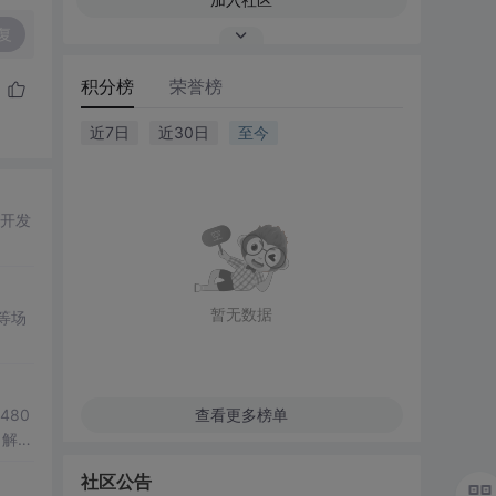
复
积分榜
荣誉榜
近7日
近30日
至今
开发
暂无数据
等场
480
查看更多榜单
。解决
式，避
社区公告
，并