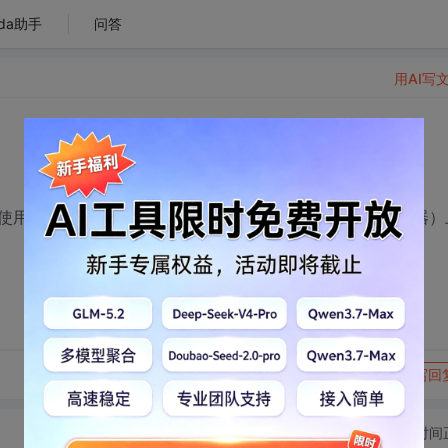
da助手
问答
用AI写
用。进一步做到可以某个设备（例如装有openwrt的路由器）
转发到动态
举报
写回
切换为时间