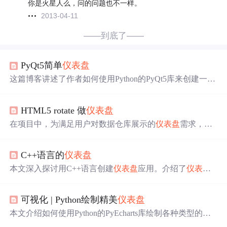
你是火星人么，问的问题也不一样。
2013-04-11
——到底了——
PyQt5简单
仪表盘
这篇博客讲述了作者如何使用Python的PyQt5库来创建一个
汽车
仪表盘
。通过结合Qt Designer和自定义代码，实现了
仪表盘
背景的设置及指针的旋转效果。文章详细介绍了从
HTML5 rotate 做
仪表盘
去除不必要的
仪表盘
元素，设置窗口背景，到计算旋转中
心并实现指针旋转的过程，最终展示了一个成功运行的
仪
在项目中，为满足用户对数据仓库展示的
仪表盘
需求，由
表盘
示例。
于找不到合适的免费HTML5
仪表盘
，作者与同事决定自行
制作。他们创建了一个2:1宽高的canvas，设定
仪表盘
半
C++语言的
仪表盘
径，并规划了数据区域、刻度线、文字、指针和值。通过c
anvas的声明和画半圆的方法，利用translate和rotate实现了
本文深入探讨用C++语言创建
仪表盘
应用。介绍了
仪表盘
仪表盘
的各个部分。首先画出红色的180°半圆，然后通过
定义、功能，阐述C++与
仪表盘
结合的优势。给出设计思
旋转角度依次覆盖不同颜色，以此构建
仪表盘
的多个区
路，通过C++和Qt框架实现简易
仪表盘
的步骤，包括环境
域。最后，通过类似方法绘制刻度线，完成了自定义的HT
可视化 | Python绘制精美
仪表盘
准备、项目创建、界面设计、代码实现等，还提及功能扩
ML5
仪表盘
。
展和性能优化方法。
本文介绍如何使用Python的PyEcharts库绘制各种类型的
仪
表盘
图表，包括基本
仪表盘
、不同颜色和半径的
仪表盘
以