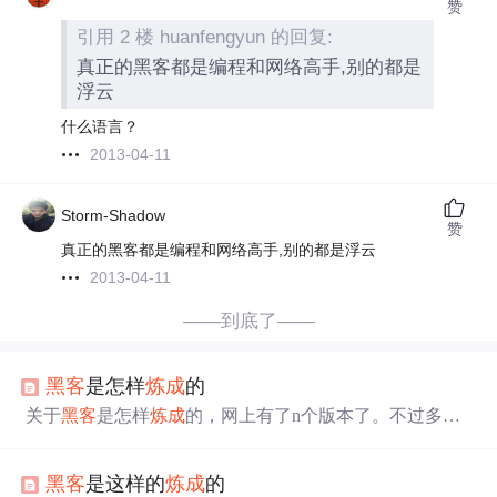
赞
引用 2 楼 huanfengyun 的回复:
真正的黑客都是编程和网络高手,别的都是
浮云
什么语言？
2013-04-11
Storm-Shadow
赞
真正的黑客都是编程和网络高手,别的都是浮云
2013-04-11
——到底了——
黑客
是怎样
炼成
的
关于
黑客
是怎样
炼成
的，网上有了n个版本了。不过多数
是哗众取宠。看看这个吧，是我在网上所能看到的最详细
的教程了．相信对你一定会有好处的。 基础： 如
黑客
是这样的
炼成
的
何去学习 ·要有学习目标 ·要有学习计划 ·要有