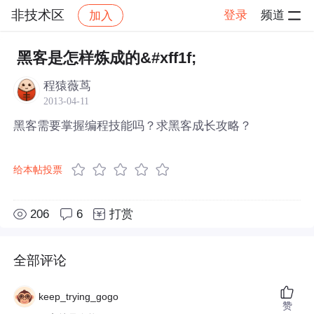
非技术区
登录
频道
加入
帖子详情
社区
非技术区
黑客是怎样炼成的&#xff1f;
程猿薇茑
2013-04-11
黑客需要掌握编程技能吗？求黑客成长攻略？
给本帖投票
206
6
打赏
全部评论
keep_trying_gogo
赞