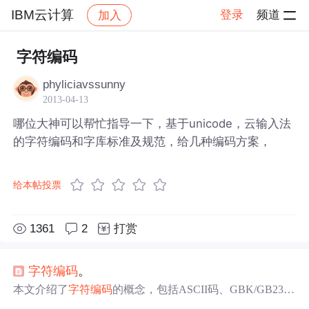
IBM云计算
登录
频道
加入
帖子详情
社区
IBM云计算
字符编码
phyliciavssunny
2013-04-13
哪位大神可以帮忙指导一下，基于unicode，云输入法
的字符编码和字库标准及规范，给几种编码方案，
给本帖投票
1361
2
打赏
字符
编码
。
本文介绍了
字符
编码
的概念，包括ASCII码、GBK/GB231
2、Unicode和UTF-8等
编码
方式的特点及应用场景，总结