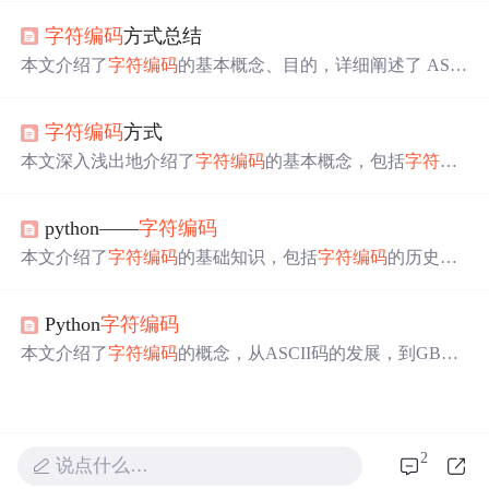
了现代计算机系统如何处理不同
字符
编码
。
字符
编码
方式总结
本文介绍了
字符
编码
的基本概念、目的，详细阐述了 ASCI
I、ISO - 8859 - 1、UTF - 8 等常见
字符
编码
方式的特点、适
用范围，并给出示例代码。强调选择合适的
字符
编码
方
字符
编码
方式
式，能有效支持多语言文本的存储、检索和传输。
本文深入浅出地介绍了
字符
编码
的基本概念，包括
字符
、
字符
集、
字符
编号和
字符
编码
的定义，详细阐述了ASCI
I、GB2312、GBK、GB18030和Unicode
字符
集的发展历
python——
字符
编码
程、
字符
组成、
编码
规则及兼容性等问题。
本文介绍了
字符
编码
的基础知识，包括
字符
编码
的历史发
展，如ASCII、GBK、Shift_JIS、EUC-KR和Unicode（UTF
-8）。重点讲解了Unicode的产生背景和作用，以及在Pytho
Python
字符
编码
n中处理
字符
编码
的实操技巧，包括解决乱码问题、Python
2和Python3的
编码
差异，以及
编码
解码的过程。
本文介绍了
字符
编码
的概念，从ASCII码的发展，到GBK
和Shift_JIS的出现，以及Unicode的统一，重点讲解了UTF-
8
编码
及其在存储和传输中的应用，以及如何处理
字符
编码
导致的乱码问题。
2
说点什么…