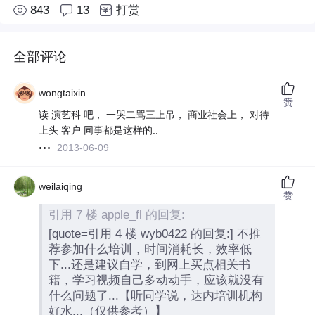
843
13
打赏
全部评论
wongtaixin
赞
读 演艺科 吧， 一哭二骂三上吊， 商业社会上， 对待
上头 客户 同事都是这样的..
2013-06-09
weilaiqing
赞
引用 7 楼 apple_fl 的回复:
[quote=引用 4 楼 wyb0422 的回复:] 不推
荐参加什么培训，时间消耗长，效率低
下...还是建议自学，到网上买点相关书
籍，学习视频自己多动动手，应该就没有
什么问题了...【听同学说，达内培训机构
好水...（仅供参考）】