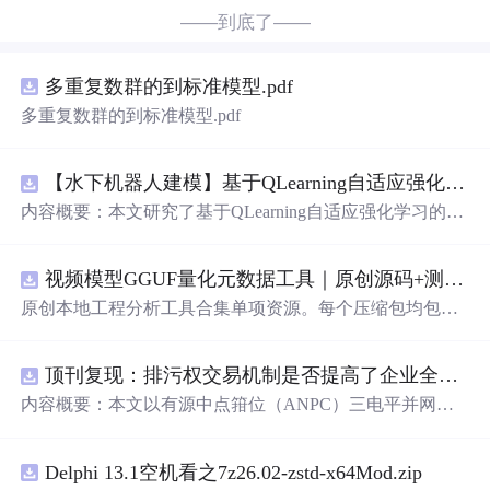
——到底了——
多重复数群的到标准模型.pdf
多重复数群的到标准模型.pdf
【水下机器人建模】基于QLearning自适应强化学习PID控制器在AUV中的应用研究（Matlab代码实现）
内容概要：本文研究了基于QLearning自适应强化学习的PI
D控制器在自主水下航行器（AUV）中的应用，通过Matla
b代码实现了对水下机器人的动力学建模与运动控制。重点
视频模型GGUF量化元数据工具｜原创源码+测试+离线报告
探讨了将强化学习算法QLearning与传统PID控制相结合的
方法，以提升AUV在复杂、时变及非线性水下环境中的自
原创本地工程分析工具合集单项资源。每个压缩包均包含
适应控制能力。文中系统分析了AUV的运动学与动力学特
完整 JavaScript/Node.js 源码、3 项自动化测试、可复现合
性，阐述了传统PID参数整定面临的挑战，并提出采用QLe
成示例、离线 HTML/JSON/SVG 报告、1080×720 真实运
arning算法在线动态优化PID控制器的比例、积分和微分参
顶刊复现：排污权交易机制是否提高了企业全要素生产率 -来自中国上市公司的证据（论文+数据）
行效果图、README、运行说明、功能清单、MIT License
数，从而实现对系统误差、响应速度、超调量等性能指标
及原创授权声明。Node.js 18+ 可直接运行，零第三方运行
内容概要：本文以有源中点箝位（ANPC）三电平并网逆
的综合优化。通过Matlab仿真实验验证了该复合控制策略
依赖，适合开发者进行工程预检、质量审查和交付复核。
变器为研究对象，提出并构建了一套融合双极性倍频脉宽
在轨迹跟踪精度、抗外部干扰能力和系统鲁棒性方面的显
调制（DPWMA）、正负序分离锁相控制与电网电压前馈
著优势，充分展示了强化学习在智能水下装备自主控制领
Delphi 13.1空机看之7z26.02-zstd-x64Mod.zip
的一体化高性能并网控制策略。通过深入分析ANPC三电
域的可行性和应用潜力。; 适合人群：具备自动控制理论基