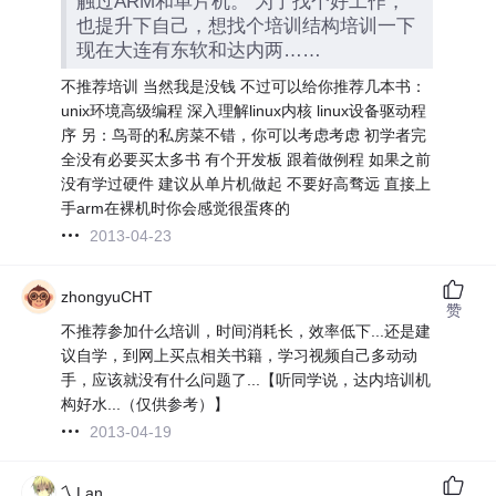
触过ARM和单片机。 为了找个好工作，
也提升下自己，想找个培训结构培训一下
现在大连有东软和达内两……
不推荐培训 当然我是没钱 不过可以给你推荐几本书：
unix环境高级编程 深入理解linux内核 linux设备驱动程
序 另：鸟哥的私房菜不错，你可以考虑考虑 初学者完
全没有必要买太多书 有个开发板 跟着做例程 如果之前
没有学过硬件 建议从单片机做起 不要好高骛远 直接上
手arm在裸机时你会感觉很蛋疼的
2013-04-23
zhongyuCHT
赞
不推荐参加什么培训，时间消耗长，效率低下...还是建
议自学，到网上买点相关书籍，学习视频自己多动动
手，应该就没有什么问题了...【听同学说，达内培训机
构好水...（仅供参考）】
2013-04-19
乀Lan