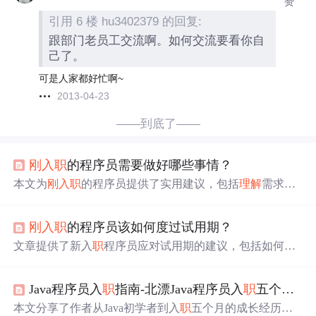
赞
引用 6 楼 hu3402379 的回复:
跟部门老员工交流啊。如何交流要看你自
己了。
可是人家都好忙啊~
2013-04-23
——到底了——
刚入
职
的程序员需要做好哪些事情？
本文为
刚入
职
的程序员提供了实用建议，包括
理解
需求、
编写代码、掌握Git、联调及上线等关键技能，帮助新员工
顺利过渡。
刚入
职
的程序员该如何度过试用期？
文章提供了新入
职
程序员应对试用期的建议，包括如何更
好地
理解
需求（沟通、需求拆分）、编写代码（关注主要
脉络、学会debug）、掌握Git基础操作、处理联调问题以
Java程序员入
职
指南-北漂Java程序员入
职
五个月的收获总结
及了解上线流程，强调了学习和沟通的重要性。
本文分享了作者从Java初学者到入
职
五个月的成长经历，