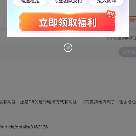
转发到动态
举报
写回
切换为时间
发表回
接收有问题，还是C#的这种输出方式有问题，目前换其他方式了，谢谢各
rticle/details/8163126