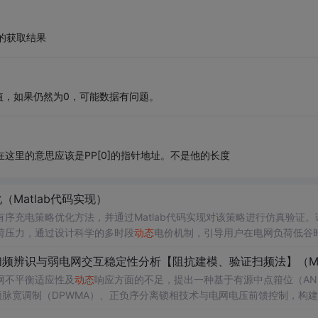
常的获取结果
h的值，如果仍然为0，可能数据有问题。
th在这里的意思应该是PP[0]的指针地址。不是他的长度
Matlab代码实现）
序充电策略优化方法，并通过Matlab代码实现对该策略进行仿真验证。
荷压力，通过设计科学的多时段
动态
电价机制，引导用户在电网负荷低谷
源消纳能力的目标。文中建立了以电网负荷波动最小化和用户充电成本最
结果表明该策略能显著降低电网峰谷差，提高电力系统的经济性与运行效
实践，具有较强的理论深度与应用价值。; 适合人群：具备一定电
网不平衡适应性及
动态
响应方面的不足，提出一种基于有源中点箝位（AN
动汽车等领域研究的研究生、科研人员及工程技术人员。; 使用场景及目
脉宽调制（DPWMA）、正负序分离锁相技术与电网电压前馈控制，构建
汽车有序充电优化模型；②研究需求响应机制下电价策略对用户充电行
拓扑凭借其开关损耗均衡、中点电位稳定和低输出谐波等优势，为系统提供优