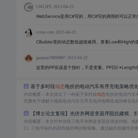
LWLIFE
2013-04-23
WebService是用C#写的，用C#写的调用的可以正
ccrun.com
2013-04-23
CBuilder里的动态数组超级难用。查看Low和Hig
gaojian19890807
2013-04-23
这里的PP应该是个指针，不是变量。PP[0]->Leng
基于多时段
动态
电价的电动汽车有序充电策略优化（
内容概要：本文提出了一种基于多时段
动态
电价的电动汽车有
究聚焦于缓解大规模电动汽车无序充电对电网造成的峰谷负
充电，从而实现削峰填谷、提升电网运行稳定性与可再生能
为双重目标的优化模型，结合实际用电数据开展仿真分析，
该资源属于“博士论文复现”系列，强调对高水平学术成果的还原与工程化
内容概要：本文针对传统三电平并网逆变器在谐波抑制、电
力系统基础知识和Matlab编程能力，从事新能源、智能电网、电
C）三电平拓扑的高性能并网控制策略。通过融合双极性倍频
标：①学习并复现已发表于博士论文或高水平期刊中的电动
准同步-扰动补偿-优质调制”的一体化控制体系。ANPC