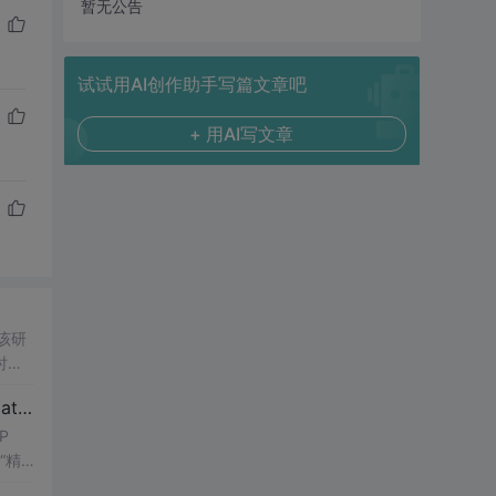
暂无公告
试试用AI创作助手写篇文章吧
+ 用AI写文章
该研
时段
低化
【博士论文复现】光伏并网逆变器序阻抗建模、扫频辨识与弱电网交互稳定性分析【阻抗建模、验证扫频法】（Matlab代码、Simulink仿真实现）
率。
P
“精
为的引
良的