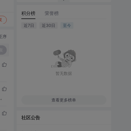
积分榜
荣誉榜
复
近7日
近30日
至今
正序
复
暂无数据
位。
查看更多榜单
社区公告