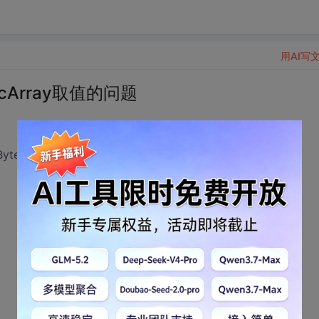
用AI写
icArray取值的问题
ByteDynArray>这样的，
，