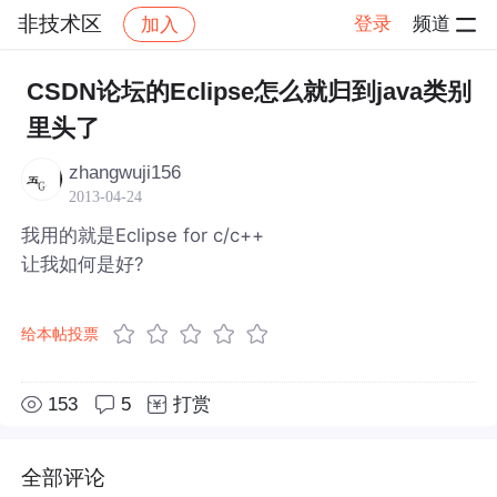
非技术区
登录
频道
加入
帖子详情
社区
非技术区
CSDN论坛的Eclipse怎么就归到java类别
里头了
zhangwuji156
2013-04-24
我用的就是Eclipse for c/c++
让我如何是好?
给本帖投票
153
5
打赏
全部评论