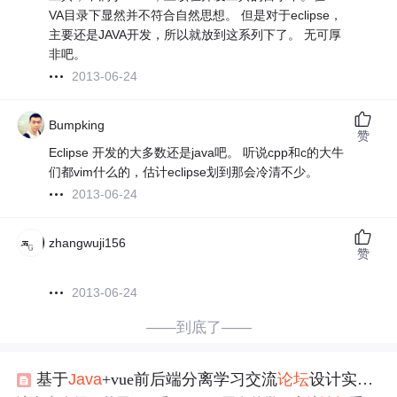
VA目录下显然并不符合自然思想。 但是对于eclipse，
主要还是JAVA开发，所以就放到这系列下了。 无可厚
非吧。
2013-06-24
Bumpking
赞
Eclipse 开发的大多数还是java吧。 听说cpp和c的大牛
们都vim什么的，估计eclipse划到那会冷清不少。
2013-06-24
zhangwuji156
赞
2013-06-24
——到底了——
基于
Java
+vue前后端分离学习交流
论坛
设计实现(源码+lw+部署文档+讲解等)