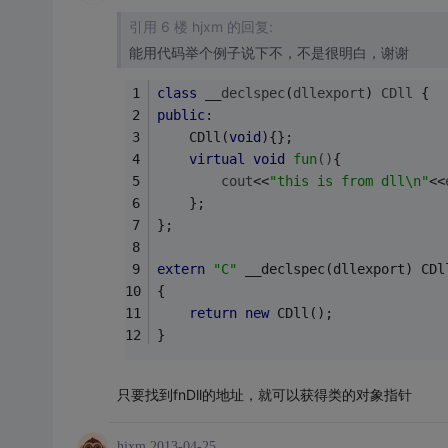
引用 6 楼 hjxm 的回复:
能用代码举个例子说下不，不是很明白，谢谢
class
 __
declspec
(
dllexport
) 
CDll
 {
public
:
	CDll(
void
){};
virtual
void
fun
()
{
cout
<<
"this is from dll\n"
<<
	};
};
extern
"C"
 __declspec(dllexport) 
CDl
{
return
new
 CDll();
}
只要找到fnDll的地址，就可以获得类的对象指针
hjxm
2013-04-25