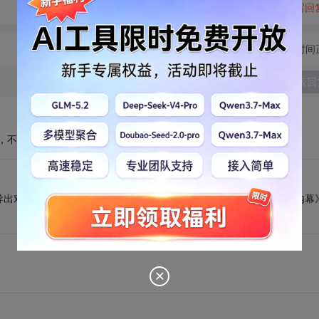
转发到动态
举报
写回
切换为时间
发表回
类，不是如何写DLL的导出类
导出对象” 这个问题，推荐几本书： 《com原理及应用》 《com技术内幕