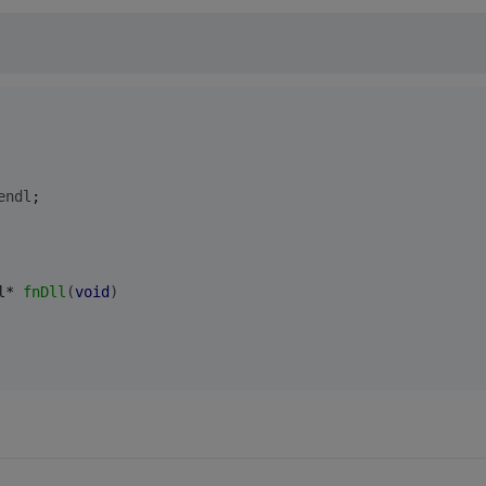
endl
;
l* 
fnDll
(
void
)