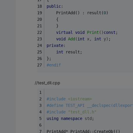
public
:
	PrintAdd() : result(
0
)
	{
	}
virtual
void
Print
()
const
;
void
Add
(
int
 x, 
int
 y)
;
private
:
int
 result;
};
#
endif
//test_dll.cpp
#
include
<iostream>
#
define
 TEST_API __declspec(dllexpor
#
include
"test_dll.h"
using
namespace
std
;
PrintAdd* PrintAdd::CreateObj()