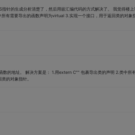
IS指针的生成分析清楚了，然后用嵌汇编代码的方式解决了。 我觉得楼上
2.类中所有需要导出的函数声明为virtual 3.实现一个接口，用于返回类的对象
数的地址。 解决方案是： 1.用extern C"" 包裹导出类的声明 2.类中所
返回类的对象指针。