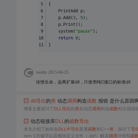
{
	PrintAdd p;
	p.Add(
3
, 
5
);
	p.Print();
	system(
"pause"
);
return
0
;
}
taodm
2013-04-25
珍惜生命，远离扩展dll，只使用纯C接口的标准dll
dll
导出
的
类
动态
调用
构造
函数
报错 是什么原因
博客主要探讨了
DLL
导出
的
类
在动态
调用
构造
函数
时出现报
动态链接库
DLL
的
函数
导出
本文介绍了如何在
DLL
中
导出
普通
函数
和C++
类
，探讨了
导
tern C关键字以及模块定义文件（.def）解决
调用
冲突和
函