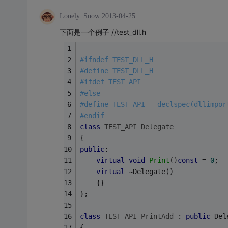
Lonely_Snow
2013-04-25
下面是一个例子 //test_dll.h
#
ifndef
 TEST_DLL_H
#
define
 TEST_DLL_H
#
ifdef
 TEST_API
#
else
#
define
 TEST_API __declspec(dllimpor
#
endif
class
TEST_API
Delegate
{
public
:
virtual
void
Print
()
const
= 
0
;
virtual
 ~Delegate()
	{}
};
class
TEST_API
PrintAdd
 :
public
 Del
{