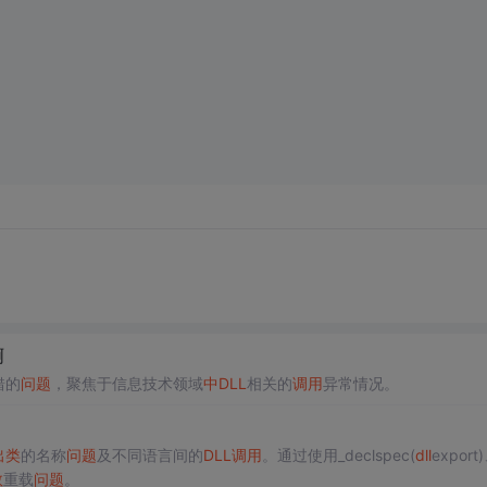
啊
错的
问题
，聚焦于信息技术领域
中
DLL
相关的
调用
异常情况。
出
类
的名称
问题
及不同语言间的
DLL
调用
。通过使用_declspec(
dll
export
数
重载
问题
。