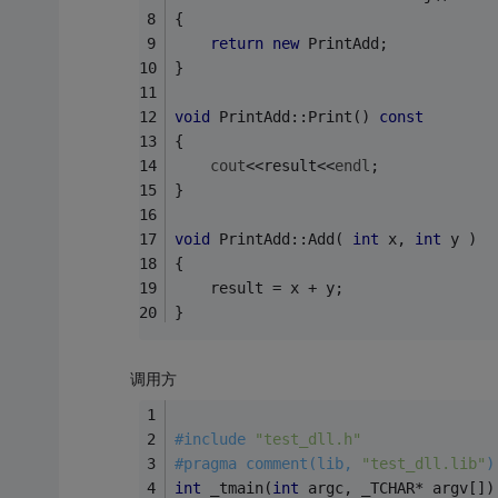
{
return
new
 PrintAdd;
}
void
 PrintAdd::Print() 
const
{
cout
<<result<<
endl
;
}
void
 PrintAdd::Add( 
int
 x, 
int
 y )
{
	result = x + y;
}
调用方
#
include
"test_dll.h"
#
pragma
 comment(lib, 
"test_dll.lib"
)
int
 _tmain(
int
 argc, _TCHAR* argv[])