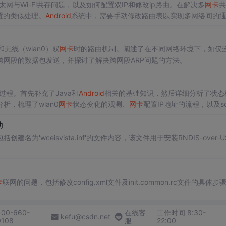
以太网与Wi-Fi共存问题，以及如何配置双IP和修改ip路由。在解决多
网卡
共
置的类似处理。
Android
系统中，需要手动修改路由表以实现多网络间的
和无线（wlan0）双
网卡
时的路由机制。阐述了在不同网络环境下，如仅
网段的数据包发送，并探讨了解决跨网段ARP问题的方法。
过程。首先补充了Java和
Android
相关的基础知识，然后详细分析了状态
，梳理了wlan0
网卡
状态变化的观测、
网卡
配置IP地址的流程，以及sof
IP地址分配中的不同角色和行为。
动
建名为'wceisvista.inf'的文件内容，该文件用于安装RNDIS-over-U
卡
联网的问题，包括修改config.xml文件及init.common.rc文件的具体步
400-660-
在线客
工作时间 8:30-
kefu@csdn.net
0108
服
22:00