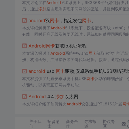
本文讨论了在
Android
6.0系统上，RK3368平台如何解决
后，通过
添加
路由规则实现不同网段的互通，并提到双IP配
未来可能需要研究自动修改路由的系统代码。
android
双
网卡
，指定发包
网卡
。
本文详细解析了
Android
5.1系统下，设备配备有线（eth0）
有线、同时开启无线及关闭无线时，系统如何处理同网段和跨
Android
网卡
获取ip地址流程
本文深入探讨了
Android
系统中wlan0
网卡
获取IP地址的详细
册、构造函数、广播接收等关键代码逻辑。接着，通过代码分析
状态机的初始化和广播处理。最后，总结了热点侧和客户端在
android
usb
网卡
驱动,安卓系统手机USB网络驱
本文档提供了配置安卓系统手机USB
网卡
驱动的详细步骤，包括创
机驱动，以实现互联网共享功能。
Android
4.4
添加
以太网
本文详细介绍了如何解决
Android
设备通过RTL8152外置
网
关于我
招贤纳
商务合
寻求报
协议专
们
士
作
道
区