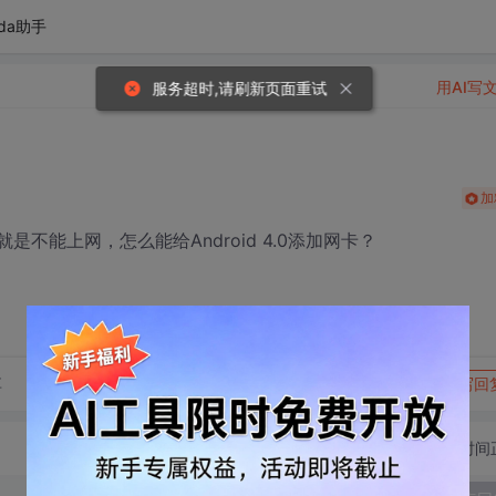
da助手
用AI写
服务超时,请刷新页面重试
加
一切正常就是不能上网，怎么能给Android 4.0添加网卡？
转发到动态
举报
享
写回
切换为时间