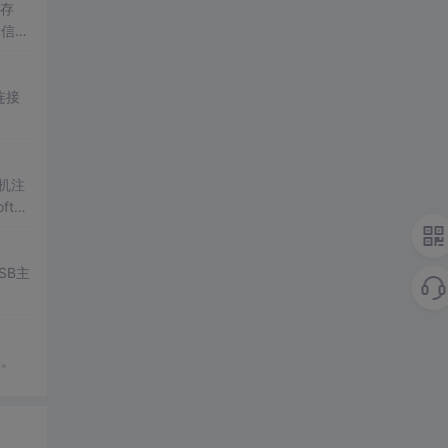
存
通信，
连接
机注
tap
SB主
骤。