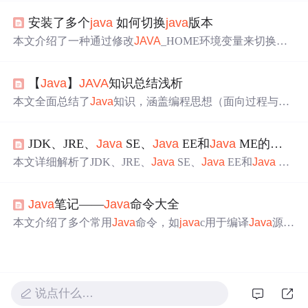
长期支持版，
Java
12和
Java
13则分别带来Shenandoah GC
安装了多个
java
如何切换
java
版本
和文本块支持。
本文介绍了一种通过修改
JAVA
_HOME环境变量来切换不
同
Java
版本的方法，包括手动修改、使用批处理脚本快速
切换以及在CMD中临时更改
Java
版本的步骤。
【
Java
】
JAVA
知识总结浅析
本文全面总结了
Java
知识，涵盖编程思想（面向过程与面
向对象）、发展历史、JVM原理、数据类型等。介绍了
Jav
a
SE与
Java
EE区别、应用场景，还涉及JDK、
Java
Web
JDK、JRE、
Java
SE、
Java
EE和
Java
ME的详细解析
技术、Spring Boot全家桶、MyBatis实现、网络编程等，阐
述了其在大数据、人工智能等领域的应用。
本文详细解析了JDK、JRE、
Java
SE、
Java
EE和
Java
M
E。JDK是开发工具包，JRE是运行环境；
Java
SE是标准
版，用于桌面应用；
Java
EE是企业版，用于企业级应
Java
笔记——
Java
命令大全
用；
Java
ME是微型版，用于移动和嵌入式设备应用。它
们分别侧重于程序开发运行、基础应用、企业级应用和移
本文介绍了多个常用
Java
命令，如
java
c用于编译
Java
源代
动嵌入式应用开发。
码，
java
用于启动JVM执行程序，
java
p可查看类文件信
息，jar用于管理JAR文件，
java
doc能生成
Java
文档，还有j
ps、jstat、jconsole、jstack等命令，掌握这些命令有助于
Jav
a
开发、调试和性能优化。
说点什么…