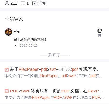
211
1
打赏
全部评论
pthill
赞
完全满足你的需求啊！
2013-05-13
——到底了——
基于
Flex
Paper
+
pdf
2
swf
+Office2
pdf
实现百度文库功能
本文介绍了一种利用
Flex
Paper
、
pdf
2
swf
和Office2
pdf
实现
文档在线预览的方法，支持Office文档转换为
PDF
，再进一
步转换为
SWF
格式，以便在
Flex
Paper
中展示。
PDF
2
SWF
转换只有一页的
PDF
文档，在
Flex
Paper
本文介绍了解决
Flex
Paper
与
PDF
2
SWF
在处理单页
PDF
文
件时显示问题的方法。通过在转换命令中添加参数“-T9”，
可以成功将单页
PDF
文件转换为Flash9格式并实现正常显