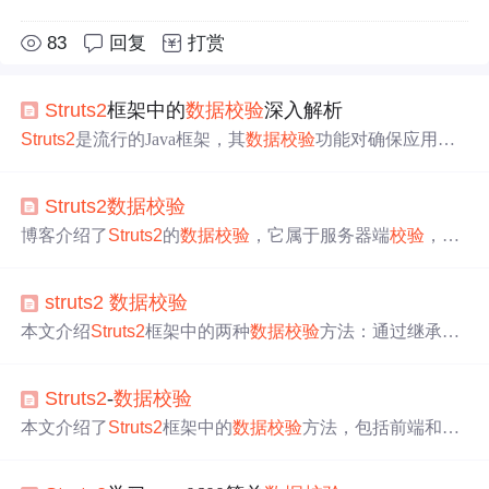
83
回复
打赏
Struts2
框架中的
数据
校验
深入解析
Struts2
是流行的Java框架，其
数据
校验
功能对确保应用安
全和
数据
质量至关重要。本文详细介绍了
Struts2
的
数据
校
验
机制，包括基于注解和XML的
校验
方法、自定义
校验
器
Struts2
数据
校验
的创建与应用，以及
校验
错误的处理与显示，还探讨了国
际化支持及
校验
流程优化。
博客介绍了
Struts2
的
数据
校验
，它属于服务器端
校验
，与
以前用js的客户端
校验
不同。说明了定义和注册Action的步
骤，总结了继承ActionSupport重写validate方法实现
校验
逻
struts2
数据
校验
辑的流程。还介绍了通过
Struts2
校验
框架实现自动
校验
，
以及定义
校验
文件的方式。
本文介绍
Struts2
框架中的两种
数据
校验
方法：通过继承Act
ionSupport类并重写validate方法进行
校验
，以及利用
struts2
校验
框架定义
校验
规则文件实现
校验
。
Struts2
-
数据
校验
本文介绍了
Struts2
框架中的
数据
校验
方法，包括前端和后
端
校验
，重点讲解了编码实现和验证框架实现的具体步骤
及配置。通过示例展示了如何在Action类中进行
数据
校验