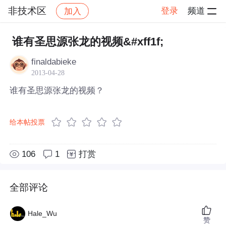
非技术区
登录
频道
加入
帖子详情
社区
非技术区
谁有圣思源张龙的视频&#xff1f;
finaldabieke
2013-04-28
谁有圣思源张龙的视频？
给本帖投票
106
1
打赏
全部评论
Hale_Wu
赞