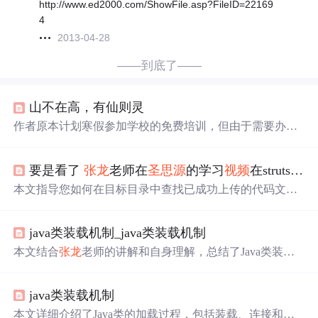
http://www.ed2000.com/ShowFile.asp?FileID=22169
4
2013-04-28
——到底了——
山不在高，有仙则灵
作者原本计划寒假参加学校的免费培训，但由于需要办理
护照而不得不回家。在此期间，他关注了电驴风波，并观
看了
圣
思源
提供的
视频
资料，其中
张龙
老师的讲解让他印
要是看了
张龙
老师在
圣
思源
的学习
视频
在struts2中有一节是上传，上传成功结果不在视图显示！
象深刻，详细剖析了程序设计中常见的7种错误。
本文指导您如何在目标目录中查找已成功上传的代码文
件，通过提供详细的路径示例帮助您快速定位。
java类装载机制_java类装载机制
本文结合
张龙
老师的讲解和自身理解，总结了Java类装载
机制。介绍了类的加载过程，包括装载、连接和初始化；
说明了类的加载方式、初始化的情况和步骤；阐述了类加
java类装载机制
载器的类型、加载顺序、父类委托机制，还提及命名空间
和运行时包等概念，有助于深入理解Java类装载。
本文详细介绍了Java类的加载过程，包括装载、连接和初