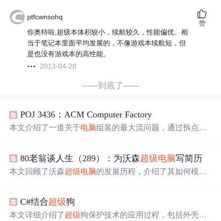
ptfcwnsohq
赞
你奥特啦,超级本体积较小，续航较久，性能偏优。相
当于笔记本里面平均发展的，不像游戏本续航短，但
是也没有游戏本的高性能。
2013-04-28
——到底了——
POJ 3436：ACM Computer Factory
本文介绍了一道关于
电脑
组装的最大流问题，通过拆点的
方法建立了
超级
源点和
超级
汇点，利用EK算法和Dinic算法
求解最大产量及具体的合作关系。
80老翁谈人生（289）：为沃森
超级
电脑
写简历
本文回顾了沃森
超级
电脑
的发展历程，介绍了其如何模拟
人类大脑韦克区域的功能实现语言理解和抽象思维，并讨
论了沃森
超级
电脑
在2011年击败人类选手的历史性胜利。
C#结合
超级
狗
本文详细介绍了
超级
狗保护技术的应用过程，包括外壳保