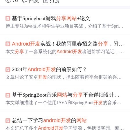
76
回复
打赏
基于Springboot游戏
分享
网站
+论文
博主专注Java技术和学生毕业项目实战，介绍了基于Spring
Boot的游戏
分享
网站
开发
。该
网站
结合网络与Java技术，
借助MySQL数据库实现功能，从需
求
、设计到实现、测
Android
开发
实战！我的阿里春招之路
分享
，附答案
试，完成系统
开发
，还推荐了多个相关毕业项目。
本文
分享
了一套系统化的
Android
开发
者进阶学习笔记，包
括核心知识及2021年大厂面试真题，总计2983页。推荐了
B4A简化编程，LeakCanary自动化内存泄漏检测，Fabric助
2024年
Android
开发
的前景如何？
力快速
开发
，AIDE移动设备上直接编写和测试应用，Insta
Bug
高
效Bug管理，以及
Android
Studio作为主要
开发
工
文章讨论了安卓
开发
的现状，指出随着跨平台框架的兴
具。此外，还提供了
Android
面试知识点和学习资源，助你
起，如RN、Weex和Flutter，H5
开发
者更受欢迎。小公司倾
提升技术能力。
向于使用跨平台技术，导致
Android
原生岗位减少，而大公
基于SpringBoot音乐
网站
与
分享
平台详细设计和实现
司仍主要依赖原生应用。建议新毕业生先就业再深化技
术，强调技术深度和持续学习的重要性。
本文详细描述了一个使用JAVA和SpringBoot
开发
的音乐
网
站
与
分享
平台，涉及B/S架构、管理员和用户功能模块，包
括登录、注册、音乐资讯管理、在线听歌等功能，以及操
总结一下学习
android
开发
的
网站
作流程和数据库管理。
本文汇总了多个
Android
开发
学习资源，包括博客园、编程