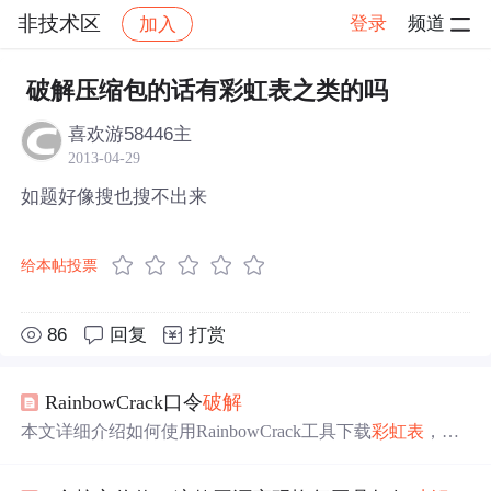
非技术区
登录
频道
加入
帖子详情
社区
非技术区
破解压缩包的话有彩虹表之类的吗
喜欢游58446主
2013-04-29
如题好像搜也搜不出来
给本帖投票
86
回复
打赏
RainbowCrack口令
破解
本文详细介绍如何使用RainbowCrack工具下载
彩虹表
，自
动生成针对特定哈希类型的
彩虹表
，并利用这些表
破解
NT
LM和MD5哈希值。通过实际操作演示了rtgen和rcrack_gui