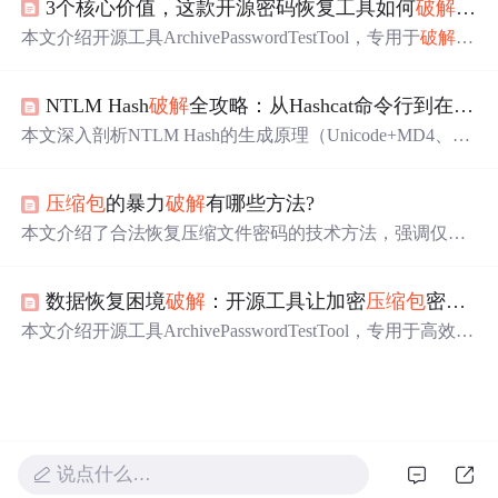
3个核心价值，这款开源密码恢复工具如何
破解
加密
的使用方法。
本文介绍开源工具ArchivePasswordTestTool，专用于
破解
ZI
P/RAR/7Z等加密
压缩包
。其核心包括多引擎协同架构、四
类
破解
算法（字典/暴力/掩码/
彩虹表
）、多线程与GPU加
NTLM Hash
破解
全攻略：从Hashcat命令行到在线
彩
速支持，并提供跨平台部署方案。工具强调技术普惠与社
区共建，同时指出对AES-256等强加密及超长随机密码的
本文深入剖析NTLM Hash的生成原理（Unicode+MD4、无
现实局限性，兼顾实用性与数据安全警示。
盐值、静态存储），系统讲解基于Hashcat的本地高强度
破
解
策略（字典+规则、掩码、混合攻击）及性能优化方法；
压缩包
的暴力
破解
有哪些方法?
同时介绍在线
彩虹表
与解密网站的查询机制、适用场景与
合规风险；最后提出综合防御措施，包括强密码策略、Ker
本文介绍了合法恢复压缩文件密码的技术方法，强调仅限
beros替代、Credential Guard和无密码认证演进路径。
用户自有或授权文件使用。主要方法包括高效的字典攻
击、低效的暴力枚举、适用于旧格式的
彩虹表
攻击和利用
数据恢复困境
破解
：开源工具让加密
压缩包
密码找回效率提升300%
特定漏洞的
破解
方式。文章推荐根据密码复杂度和文件格
式选择合适工具，如John the Ripper、Hashcat等，同时提醒
本文介绍开源工具ArchivePasswordTestTool，专用于高效恢
8位以上复杂密码几乎无法暴力
破解
。最后着重指出技术使
复加密
压缩包
（如7z）密码。该工具支持字典、暴力、掩
用的法律边界，
破解
他人加密文件可能构成犯罪，倡导以
码及
彩虹表
四种
破解
算法，并通过多线程与GPU加速实现
密码管理等正规方式保障数据安全，始终遵守法律与伦理
每秒超10万次密码测试，实测效率提升300%。具备跨平台
底线。
兼容性、模块化架构及智能调度能力，适用于医疗、设计
等行业的紧急数据救援场景。
说点什么…