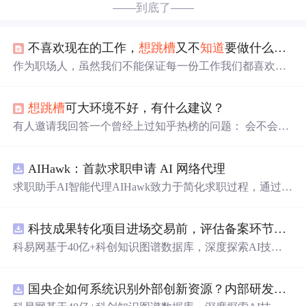
——到底了——
不喜欢现在的工作，
想
跳槽
又不
知道
要做什么，该怎么办？
作为职场人，虽然我们不能保证每一份工作我们都喜欢，
但至少，我们要让每一份我们做过的工作都要变得有意
义。另外，一定要有规划的去工作，因为只有朝着自己设
想
跳槽
可大环境不好，有什么建议？
定好的目标去努力，你才不会白费时间，你才会离自己喜
欢的工作更进一步。
有人邀请我回答一个曾经上过知乎热榜的问题： 会不会因
为裁员潮，市场上工作机会比往年
跳槽
季更少，同时求职
者因为失业或裁员潮带来的恐慌心理，很多人在找工作时
AIHawk：首款求职申请 AI 网络代理
更怕错过机会而不做过多思考和选择就入职。这样的形势
下
跳槽
或者求职时，该如何判断和做出选择？ 整理了一下
求职助手AI智能代理AIHawk致力于简化求职过程，通过自
我的回答，分享给大家，以下是正文。 大环境不好时，
是
动化职位申请流程。借助人工智能，它能够帮助用户以定
否
跳槽
，要看自己的情况，而不是说到了
跳槽
季就换工作
制化的方式申请多个职位。
或者今年裁员潮就放弃原本拟好的更换工作...
科技成果转化项目进场交易前，评估备案环节需要准备哪些材料？.docx
科易网基于40亿+科创知识图谱数据库，深度探索AI技术
在技术转移、成果转化、技术经纪、知识产权、产业创
新、科技招商等垂直领域的多样化应用场景，研究科技创
国央企如何系统识别外部创新资源？内部研发体系完善，但对外部高校、中小科技企业技术能力缺乏动态认知。.docx
新领域的AI+数智化解决方案，推动科技创新与产业创新
智能化发展。