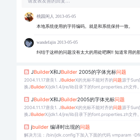
请发表友善的回复…
桃园闲人
2013-05-05
本地系统使用的字符编码。就是和系统保持一致。
wandefajin
2013-05-05
纠结于这样的问题没有太大的用处吧啊!! 知道常用的
J
Builder
X和J
Builder
2005的字体光标
问题
2004.11.17唐良1. J
Builder
X的光标不能对齐的
问题
源于Sun
换J
Builder
X/jdk1.4/jre/lib目录下的font.prop
了。 # @(#)font.properties.zh
J
Builder
X和J
Builder
2005的字体光标
问题
2004.11.17唐良1. J
Builder
X的光标不能对齐的
问题
源于Sun
换J
Builder
X/jdk1.4/jre/lib目录下的font.prop
了。 # @(#)font.properties.zh 1.10 02/
j
builder
编译时出现的
问题
解决方法：/bin/jdk.config下加入下面的代码 vmparam -Dfil