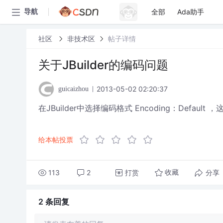
全部
Ada助手
导航
社区
非技术区
帖子详情
关于JBuilder的编码问题
2013-05-02 02:20:37
guicaizhou
在JBuilder中选择编码格式 Encoding：Defau
给本帖投票
113
2
打赏
分享
收藏
2 条
回复