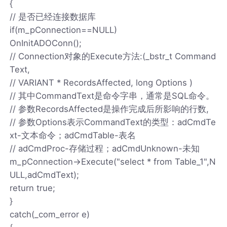
{
// 是否已经连接数据库
if(m_pConnection==NULL)
OnInitADOConn();
// Connection对象的Execute方法:(_bstr_t Command
Text,
// VARIANT * RecordsAffected, long Options )
// 其中CommandText是命令字串，通常是SQL命令。
// 参数RecordsAffected是操作完成后所影响的行数,
// 参数Options表示CommandText的类型：adCmdTe
xt-文本命令；adCmdTable-表名
// adCmdProc-存储过程；adCmdUnknown-未知
m_pConnection->Execute("select * from Table_1",N
ULL,adCmdText);
return true;
}
catch(_com_error e)