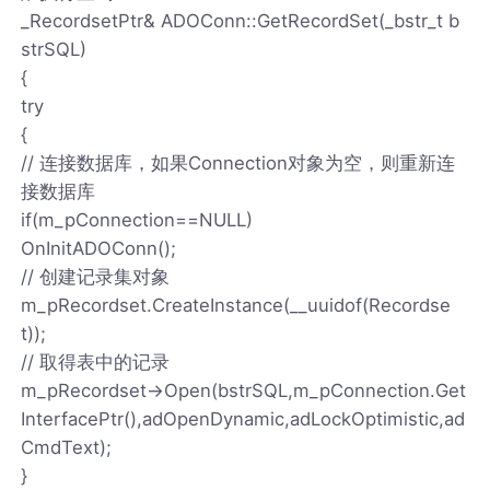
_RecordsetPtr& ADOConn::GetRecordSet(_bstr_t b
strSQL)
{
try
{
// 连接数据库，如果Connection对象为空，则重新连
接数据库
if(m_pConnection==NULL)
OnInitADOConn();
// 创建记录集对象
m_pRecordset.CreateInstance(__uuidof(Recordse
t));
// 取得表中的记录
m_pRecordset->Open(bstrSQL,m_pConnection.Get
InterfacePtr(),adOpenDynamic,adLockOptimistic,ad
CmdText);
}