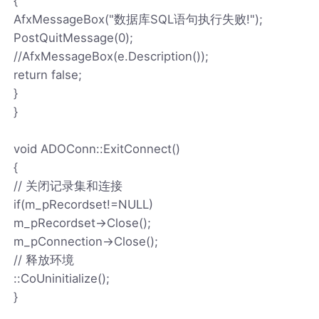
{
AfxMessageBox("数据库SQL语句执行失败!");
PostQuitMessage(0);
//AfxMessageBox(e.Description());
return false;
}
}
void ADOConn::ExitConnect()
{
// 关闭记录集和连接
if(m_pRecordset!=NULL)
m_pRecordset->Close();
m_pConnection->Close();
// 释放环境
::CoUninitialize();
}