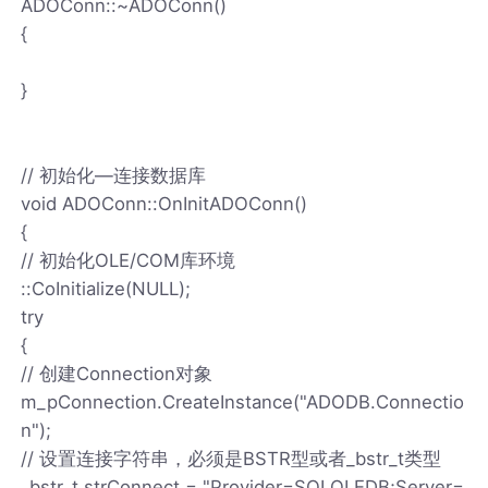
ADOConn::~ADOConn()
{
}
// 初始化—连接数据库
void ADOConn::OnInitADOConn()
{
// 初始化OLE/COM库环境
::CoInitialize(NULL);
try
{
// 创建Connection对象
m_pConnection.CreateInstance("ADODB.Connectio
n");
// 设置连接字符串，必须是BSTR型或者_bstr_t类型
_bstr_t strConnect = "Provider=SQLOLEDB;Server=