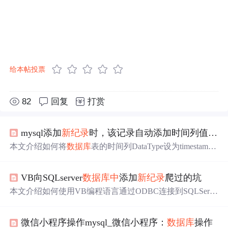
给本帖投票
82
回复
打赏
mysql添加
新纪录
时，该记录自动添加时间列值的方法
本文介绍如何将
数据库
表的时间列DataType设为timestam
p，并设定其默认值为CURRENT_TIMESTAMP，实现自动
记录每条
新纪录
的创建时间。
VB向SQLserver
数据库
中
添加
新纪录
爬过的坑
本文介绍如何使用VB编程语言通过ODBC连接到SQLServe
r
数据库
，并实现向
数据库
中
插入新记录的过程。主要内容
包括配置ODBC数据源、编写VB代码进行
数据库
连接及执
微信小程序操作mysql_微信小程序：
数据库
操作
行SQL插入语句。