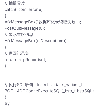
// 捕捉异常
catch(_com_error e)
{
AfxMessageBox("数据库记录读取失败!");
PostQuitMessage(0);
// 显示错误信息
AfxMessageBox(e.Description());
}
// 返回记录集
return m_pRecordset;
}
// 执行SQL语句，Insert Update _variant_t
BOOL ADOConn::ExecuteSQL(_bstr_t bstrSQL)
{
try