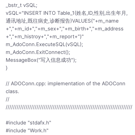
_bstr_t vSQL;
vSQL="INSERT INTO Table_1(姓名,ID,性别,出生年月,
通讯地址,既往病史,诊断报告)VALUES("+m_name
+","+m_id+","+m_sex+","+m_birth+","+m_address
+","+m_histroy+","+m_report+")"
m_AdoConn.ExecuteSQL(vSQL);
m_AdoConn.ExitConnect();
MessageBox("写入信息成功");
}
// ADOConn.cpp: implementation of the ADOConn
class.
//
//////////////////////////////////////////////////////////////////////
#include "stdafx.h"
#include "Work.h"