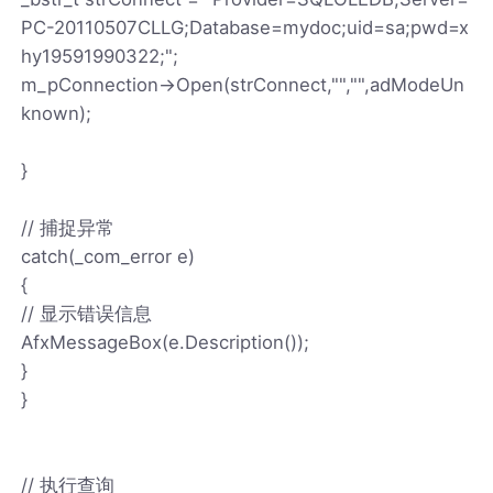
PC-20110507CLLG;Database=mydoc;uid=sa;pwd=x
hy19591990322;";
m_pConnection->Open(strConnect,"","",adModeUn
known);
}
// 捕捉异常
catch(_com_error e)
{
// 显示错误信息
AfxMessageBox(e.Description());
}
}
// 执行查询