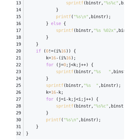
sprintf
(binstr,
"%s%c"
,binstr,
            }
printf
(
"%s\n"
,binstr);
        } 
else
 {
sprintf
(binstr,
"%s %02x"
,binstr,(
        }
    }
if
 (
0
!=(i%
16
)) {
        k=
16
-(i%
16
);
for
 (j=
0
;j<k;j++) {
sprintf
(binstr,
"%s   "
,binstr);
        }
sprintf
(binstr,
"%s  "
,binstr);
        k=
16
-k;
for
 (j=i-k;j<i;j++) {
sprintf
(binstr,
"%s%c"
,binstr,(
'!'
        }
printf
(
"%s\n"
,binstr);
    }
}