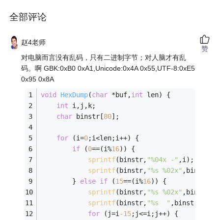
全部评论
赵4老师
赞
对电脑而言没有乱码，只有二进制字节；对人脑才有乱
码。啊 GBK:0xB0 0xA1,Unicode:0x4A 0x55,UTF-8:0xE5
0x95 0x8A
void
HexDump
(
char
 *buf,
int
 len)
{
int
 i,j,k;
char
 binstr[
80
];
for
 (i=
0
;i<len;i++) {
if
 (
0
==(i%
16
)) {
sprintf
(binstr,
"%04x -"
,i);
sprintf
(binstr,
"%s %02x"
,binstr,(
        } 
else
if
 (
15
==(i%
16
)) {
sprintf
(binstr,
"%s %02x"
,binstr,(
sprintf
(binstr,
"%s  "
,binstr);
for
 (j=i
-15
;j<=i;j++) {