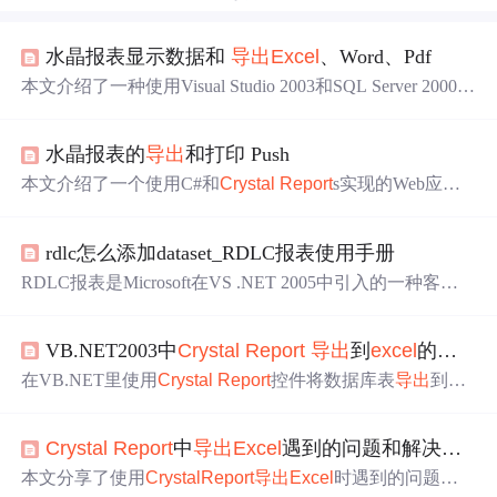
水晶报表显示数据和
导出
Excel
、Word、Pdf
本文介绍了一种使用Visual Studio 2003和SQL Server 2000进
行报表开发的方法，包括如何绑定数据到下拉列表、查询
特定年月的数据并将其展示在
Crystal
Report
中，还提供了
水晶报表的
导出
和打印 Push
导出
报表为PDF、Word或
Excel
的
功能
。
本文介绍了一个使用C#和
Crystal
Report
s实现的Web应用
程序案例，该程序实现了从数据库获取数据并将其展示在
Crystal
Report
Viewer中，同时还提供了
导出
报表到不同格
rdlc怎么添加dataset_RDLC报表使用手册
式（如RTF、PDF、Word和
Excel
）的
功能
。
RDLC报表是Microsoft在VS .NET 2005中引入的一种客户
端处理能力的报表，作为
Crystal
Report
的替代选项。它具
有简单易用的控件、灵活的可定制性、高度可编程性，支
VB.NET2003中
Crystal
Report
导出
到
excel
的问题
持数据钻取
功能
，且
导出
的
Excel
文件格式完美。RDLC允
许开发者通过代码生成和管理报表，同时支持数据源的自
在VB.NET里使用
Crystal
Report
控件将数据库表
导出
到
Ex
定义处理，实现了展示和数据的分离，便于用户设计报表
cel
文件时，出现
Excel
文件中偶数条目全为空白，仅奇数
格式。
条目显示记录的情况，寻求问题原因。
Crystal
Report
中
导出
Excel
遇到的问题和解决方法
本文分享了使用
Crystal
Report
导出
Excel
时遇到的问题及