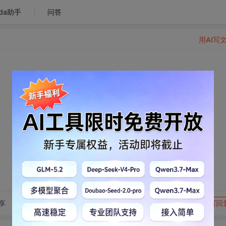
da助手
问答
用AI写
转发到动态
举报
享
写回