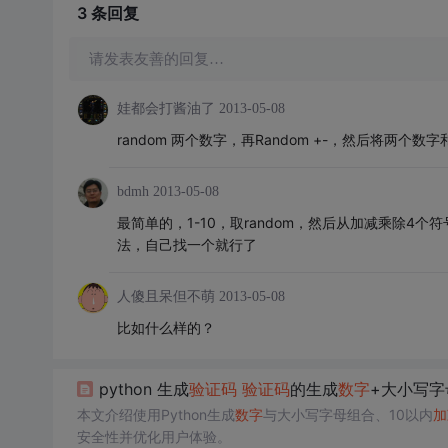
3 条
回复
请发表友善的回复…
娃都会打酱油了
2013-05-08
random 两个数字，再Random +-，然后将两个
bdmh
2013-05-08
最简单的，1-10，取random，然后从加减乘除4
法，自己找一个就行了
人傻且呆但不萌
2013-05-08
比如什么样的？
python 生成
验证码
验证码
的生成
数字
+大小写字
本文介绍使用Python生成
数字
与大小写字母组合、10以内
加
安全性并优化用户体验。