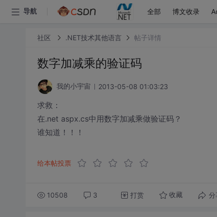
全部
博文收录
A
导航
社区
.NET技术其他语言
帖子详情
数字加减乘的验证码
2013-05-08 01:03:23
我的小宇宙
求救：
在.net aspx.cs中用数字加减乘做验证码？
谁知道！！！
给本帖投票
10508
3
打赏
分
收藏