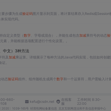
主要步骤为生成
验证码
图片显示到页面，将计算结果存入Redis或Session
的具体实现代码。
它支持自定义类型（
数字
、字母或混合），并能生成包含
加减
乘符号的动态
验
扰元素，并能根据选项配置进行个性化设置。,
、中文）3种方法
字符及
加减
乘运算。详细展示了每种方法的Java代码实现，包括如何创建
验证。
的动态
验证码
组件。组件随机生成两个
数字
和一个运算符，用户需输入计
400-660-
在线客
工作时间 8:30-
kefu@csdn.net
0108
服
22:00
2020〕1039-165号
经营性网站备案信息
北京互联网违法和不良信息举报中心