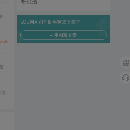
暂无公告
验
试试用AI创作助手写篇文章吧
+ 用AI写文章
证码
图
算结