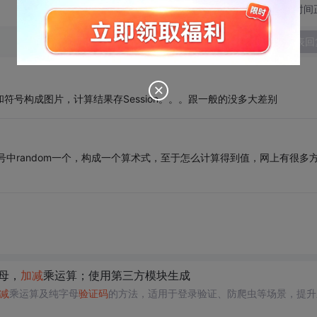
切换为时间
发表回
数字和符号构成图片，计算结果存Session。。。跟一般的没多大差别
个符号中random一个，构成一个算术式，至于怎么计算得到值，网上有很多
母，
加减
乘运算；使用第三方模块生成
减
乘运算及纯字母
验证码
的方法，适用于登录验证、防爬虫等场景，提升