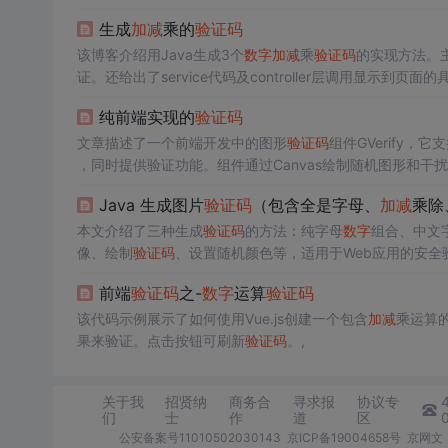
生成
加减
乘的
验证码
该博客介绍用Java生成3个
数字
加减
乘
验证码
的实现方法。
证。还给出了service代码及controller层调用显示到页面
纯前端实现的
验证码
文章描述了一个前端开发中的图形
验证码
组件GVerify，
，同时提供验证功能。组件通过Canvas绘制随机图形和干
Java 生成图片
验证码
（包含全是字母、
加减
乘除
本文介绍了三种生成
验证码
的方法：纯字母
数字
组合、中文
像、绘制
验证码
、设置随机颜色等，适用于Web应用的安全
前端
验证码
之-
数字
运算
验证码
该代码示例展示了如何使用Vue.js创建一个包含
加减
乘运算
果来验证。点击按钮可刷新
验证码
。,
关于我
招贤纳
商务合
寻求报
协议专
们
士
作
道
区
公安备案号11010502030143
京ICP备19004658号
京网文〔